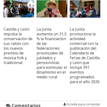
Castilla y León
La Junta
La Junta
impulsa la
aumenta un 31,5
promociona la
conservación de
% la financiación
actividad
sus raíces con
de las
comercial con la
los nuevos
federaciones
publicación del
premios de
provinciales de
Calendario de
música folk y
jubilados y
Ferias de Castilla
tradicional
pensionistas
y León que
para estimular el
incluye 391
dinamismo en el
eventos
medio rural
programados
para el año 2026
Accede para comentar
Comentarios