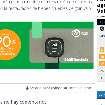
trarán principalmente en la reparación de cubiertas
ag
n la restauración de bienes muebles de gran valor,
Val
Ag
Lun
3
10
17
24
31
Accede para comentar como usuario
Lo 
a no hay comentarios