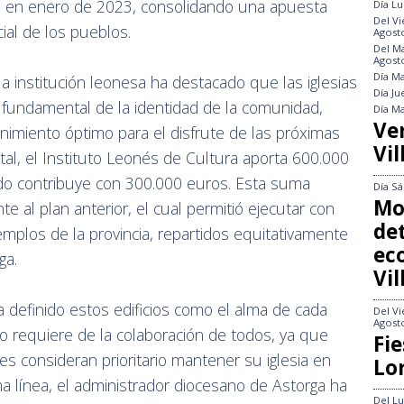
da en enero de 2023, consolidando una apuesta
Día
Lu
Del
Vi
cial de los pueblos.
Agost
Del
Ma
Agost
Día
Ma
la institución leonesa ha destacado que las iglesias
Día
Ju
 fundamental de la identidad de la comunidad,
Día
Ma
Ve
miento óptimo para el disfrute de las próximas
Vil
al, el Instituto Leonés de Cultura aporta 600.000
do contribuye con 300.000 euros. Esta suma
Día
Sá
Mo
 al plan anterior, el cual permitió ejecutar con
det
emplos de la provincia, repartidos equitativamente
ec
ga.
Vi
a definido estos edificios como el alma de cada
Del
Vi
Agost
o requiere de la colaboración de todos, ya que
Fie
es consideran prioritario mantener su iglesia en
Lo
 línea, el administrador diocesano de Astorga ha
Del
Lu