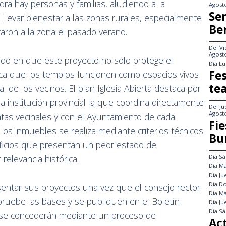
ra hay personas y familias, aludiendo a la
Agost
Se
 llevar bienestar a las zonas rurales, especialmente
Be
taron a la zona el pasado verano.
Del
Vi
Agost
dido en que este proyecto no solo protege el
Día
Lu
Fes
sca que los templos funcionen como espacios vivos
te
al de los vecinos. El plan Iglesia Abierta destaca por
a institución provincial la que coordina directamente
Del
Ju
Agost
ntas vecinales y con el Ayuntamiento de cada
Fie
 los inmuebles se realiza mediante criterios técnicos
Bu
dificios que presentan un peor estado de
Día
Sá
elevancia histórica.
Día
Ma
Día
Ju
Día
Do
sentar sus proyectos una vez que el consejo rector
Día
Ma
pruebe las bases y se publiquen en el Boletín
Día
Ju
Día
Sá
as se concederán mediante un proceso de
Ac