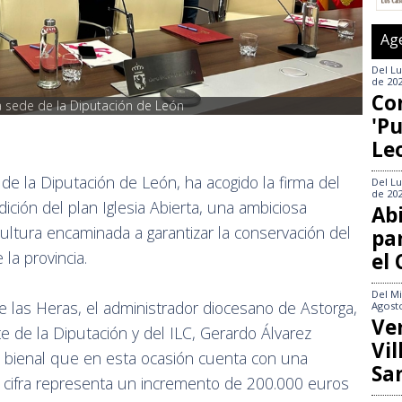
Ag
Del
Lu
de 20
Co
a sede de la Diputación de León
'Pu
Le
de la Diputación de León, ha acogido la firma del
Del
Lu
de 20
ción del plan Iglesia Abierta, una ambiciosa
Abi
 Cultura encaminada a garantizar la conservación del
pa
 la provincia.
el
Del
Mi
e las Heras, el administrador diocesano de Astorga,
Agost
Ve
te de la Diputación y del ILC, Gerardo Álvarez
Vi
o bienal que en esta ocasión cuenta con una
Sa
a cifra representa un incremento de 200.000 euros