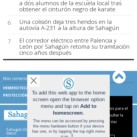
a dos alumnos de la escuela local tras
obtener el cinturón negro de karate
Una colisión deja tres heridos en la
6
autovía A-231 a la altura de Sahagún
El corredor eléctrico entre Palencia y
7
León por Sahagún retoma su tramitación
cinco años después
Mas contenido de Sahagún Digital:
HEMEROTECA
TÉRMINOS DE USO
To add this web app to the home
PROTECCIÓN DE DATOS
screen open the browser option
Aviso sobre el Uso de cookies:
menu and tap on
Add to
Utilizamos cookies nuestras y de terceros para el
homescreen
.
funcionamiento del digital. Puedes consultar la
The menu can be accessed by pressing
lista de cookies y como desconectarlas.
Ver
the menu hardware button if your device
nuestra Política de Privacidad y Cookies
Sahagún Digital |
Términos de uso
|
Protección de
has one, or by tapping the top right menu
datos
icon
.