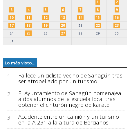
1
2
3
4
5
6
7
8
9
10
11
12
13
14
15
16
17
18
19
20
21
22
23
24
25
26
27
28
29
30
31
Lo más visto...
Fallece un ciclista vecino de Sahagún tras
1
ser atropellado por un turismo
El Ayuntamiento de Sahagún homenajea
2
a dos alumnos de la escuela local tras
obtener el cinturón negro de karate
Accidente entre un camión y un turismo
3
en la A-231 a la altura de Bercianos