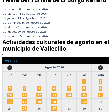
Fiesta del Turista de El Burgo Ranero
Día
Sábado, 08 de Agosto de 2026
Día
Martes, 11 de Agosto de 2026
Día
Jueves, 13 de Agosto de 2026
Día
Domingo, 16 de Agosto de 2026
Día
Martes, 18 de Agosto de 2026
Día
Jueves, 20 de Agosto de 2026
Día
Sábado, 22 de Agosto de 2026
Actividades culturales de agosto en el
municipio de Vallecillo
Agenda
Agosto 2026
Lun
Mar
Mie
Jue
Vie
Sab
Dom
1
2
3
4
5
6
7
8
9
10
11
12
13
14
15
16
17
18
19
20
21
22
23
24
25
26
27
28
29
30