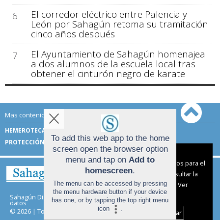
El corredor eléctrico entre Palencia y
6
León por Sahagún retoma su tramitación
cinco años después
El Ayuntamiento de Sahagún homenajea
7
a dos alumnos de la escuela local tras
obtener el cinturón negro de karate
Mas contenido de Sahagún Digital:
HEMEROTECA
TÉRMINOS DE USO
To add this web app to the home
PROTECCIÓN DE DATOS
screen open the browser option
Aviso sobre el Uso de cookies:
menu and tap on
Add to
Utilizamos cookies nuestras y de terceros para el
homescreen
.
funcionamiento del digital. Puedes consultar la
The menu can be accessed by pressing
lista de cookies y como desconectarlas.
Ver
the menu hardware button if your device
nuestra Política de Privacidad y Cookies
Sahagún Digital |
Términos de uso
|
Protección de
has one, or by tapping the top right menu
datos
icon
.
© 2026 | Todos los derechos reservados
Aceptar Cookies
Personalizar