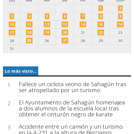
Lun
Mar
Mie
Jue
Vie
Sab
Dom
1
2
3
4
5
6
7
8
9
10
11
12
13
14
15
16
17
18
19
20
21
22
23
24
25
26
27
28
29
30
31
Lo más visto...
Fallece un ciclista vecino de Sahagún tras
1
ser atropellado por un turismo
El Ayuntamiento de Sahagún homenajea
2
a dos alumnos de la escuela local tras
obtener el cinturón negro de karate
Accidente entre un camión y un turismo
3
en la A-231 a la altura de Bercianos