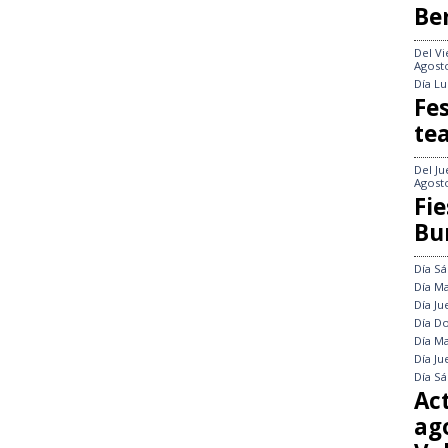
Be
Del
Vi
Agost
Día
Lu
Fes
te
Del
Ju
Agost
Fie
Bu
Día
Sá
Día
Ma
Día
Ju
Día
Do
Día
Ma
Día
Ju
Día
Sá
Ac
ag