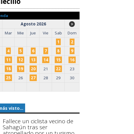
lecillo
enda
Agosto 2026
Mar
Mie
Jue
Vie
Sab
Dom
1
2
4
5
6
7
8
9
11
12
13
14
15
16
18
19
20
21
22
23
25
26
27
28
29
30
más visto...
Fallece un ciclista vecino de
Sahagún tras ser
atropellado por un turismo