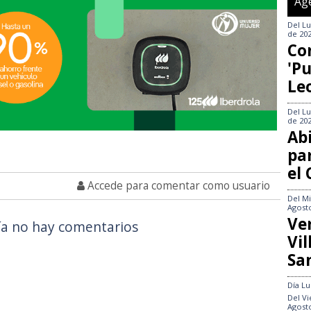
Ag
Del
Lu
de 20
Co
'Pu
Le
Del
Lu
de 20
Abi
pa
el
Accede para comentar como usuario
Del
Mi
Agost
Ve
a no hay comentarios
Vi
Sa
Día
Lu
Del
Vi
Agost