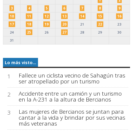
1
2
3
4
5
6
7
8
9
10
11
12
13
14
15
16
17
18
19
20
21
22
23
24
25
26
27
28
29
30
31
Lo más visto...
Fallece un ciclista vecino de Sahagún tras
1
ser atropellado por un turismo
Accidente entre un camión y un turismo
2
en la A-231 a la altura de Bercianos
Las mujeres de Bercianos se juntan para
3
cantar a la vida y brindar por sus vecinas
más veteranas