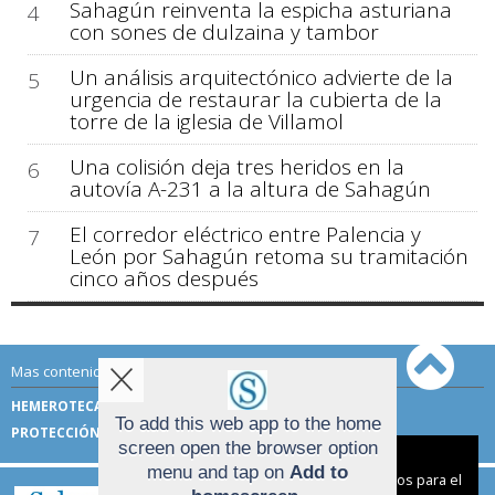
Sahagún reinventa la espicha asturiana
4
con sones de dulzaina y tambor
Un análisis arquitectónico advierte de la
5
urgencia de restaurar la cubierta de la
torre de la iglesia de Villamol
Una colisión deja tres heridos en la
6
autovía A-231 a la altura de Sahagún
El corredor eléctrico entre Palencia y
7
León por Sahagún retoma su tramitación
cinco años después
Mas contenido de Sahagún Digital:
HEMEROTECA
TÉRMINOS DE USO
To add this web app to the home
PROTECCIÓN DE DATOS
screen open the browser option
Aviso sobre el Uso de cookies:
menu and tap on
Add to
Utilizamos cookies nuestras y de terceros para el