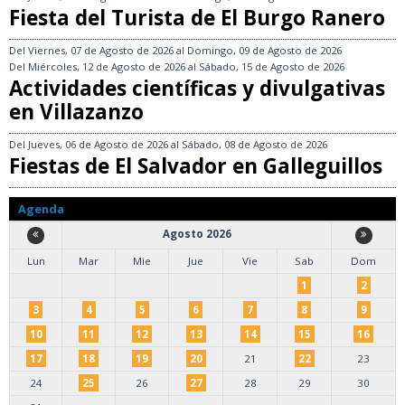
Fiesta del Turista de El Burgo Ranero
Del
Viernes, 07 de Agosto de 2026
al
Domingo, 09 de Agosto de 2026
Del
Miércoles, 12 de Agosto de 2026
al
Sábado, 15 de Agosto de 2026
Actividades científicas y divulgativas
en Villazanzo
Del
Jueves, 06 de Agosto de 2026
al
Sábado, 08 de Agosto de 2026
Fiestas de El Salvador en Galleguillos
Agenda
Agosto 2026
Lun
Mar
Mie
Jue
Vie
Sab
Dom
1
2
3
4
5
6
7
8
9
10
11
12
13
14
15
16
17
18
19
20
21
22
23
24
25
26
27
28
29
30