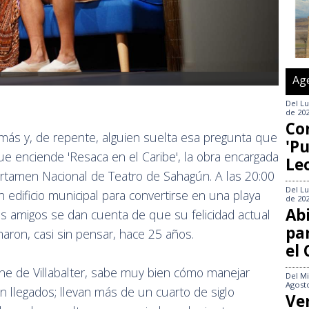
Ag
Del
Lu
de 20
Co
más y, de repente, alguien suelta esa pregunta que
'Pu
ue enciende 'Resaca en el Caribe', la obra encargada
Le
ertamen Nacional de Teatro de Sahagún. A las 20:00
Del
Lu
n edificio municipal para convertirse en una playa
de 20
Abi
s amigos se dan cuenta de que su felicidad actual
pa
ron, casi sin pensar, hace 25 años.
el
ne de Villabalter, sabe muy bien cómo manejar
Del
Mi
Agost
 llegados; llevan más de un cuarto de siglo
Ve