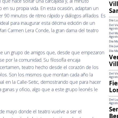
l que hace soltar una carcajada y, al minuto
Vi
o en su propia vida. En esta ocasión, adaptan un
Sa
er 90 minutos de ritmo rápido y diálogos afilados. Es
Día
Lu
deal para inaugurar esta décima edición de un
Del
Vi
Agost
ri Carmen Lera Conde, la gran dama del teatro
Del
Ma
Agost
Día
Ma
Día
Ju
Día
Ma
r de un grupo de amigos que, desde que empezaron
Ve
 por la comunidad. Su filosofía encaja
Vil
 certamen, teatro hecho desde el corazón de los
Del
Vi
blos. Son los mismos que montan cada año la
Agost
al en la Calle-Setic, demostrando que para hacer
Fie
Lo
a ganas y oficio, algo que a este grupo leonés le
Del
Lu
Agost
Se
de mayo donde el teatro vuelve a ser el
Be