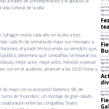
o a través de la interpretación y el aplauso la
ida cultural de la villa.
Del
Vi
Agost
Día
Lu
Fes
te
 Sahagún reúne cada año en la villa a tres
Del
Ju
Agost
ntan cada fin de semana de mayo sus montajes a
Fie
ntaciones, el jurado técnico emite su veredicto que,
Bu
 público, determina qué compañías se llevarán los
Del
Vi
táculo, mejor actor, mejor actriz, mención especial
Agost
Del
Mi
nes son en el auditorio, arrancan a las 20:00 horas y
Agost
Act
div
3 de mayo con la asociación Balterius 98, de
Del
Ju
Agost
el turno de 'Incendios', un montaje de gran calado
Fie
 colaboración entre las compañías Teatro
Gal