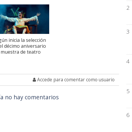
2
3
ún inicia la selección
el décimo aniversario
 muestra de teatro
4
Accede para comentar como usuario
5
a no hay comentarios
6