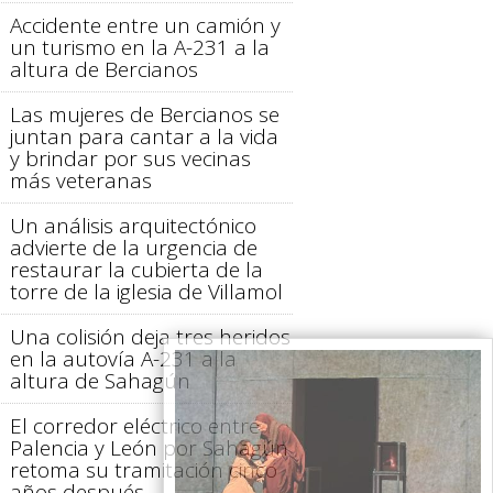
Accidente entre un camión y
un turismo en la A-231 a la
altura de Bercianos
Las mujeres de Bercianos se
juntan para cantar a la vida
y brindar por sus vecinas
más veteranas
Un análisis arquitectónico
advierte de la urgencia de
restaurar la cubierta de la
torre de la iglesia de Villamol
Una colisión deja tres heridos
en la autovía A-231 a la
altura de Sahagún
El corredor eléctrico entre
Palencia y León por Sahagún
retoma su tramitación cinco
años después