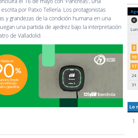
oncluirá el 16 de mayo con 'Páncreas', una
escrita por Patxo Tellería. Los protagonistas
Ag
zas y grandezas de la condición humana en una
juegan una partida de ajedrez bajo la interpretación
Lun
tro de Valladolid.
3
10
17
24
31
Lo 
1