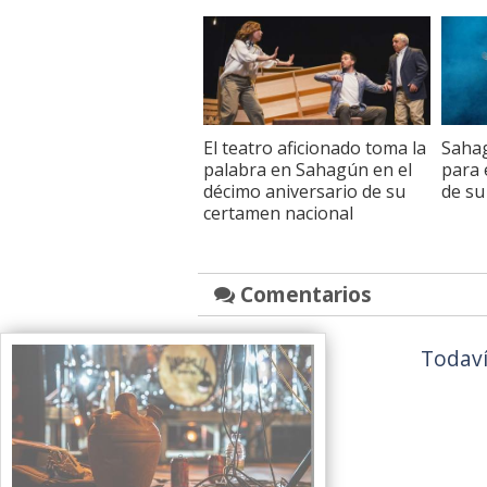
El teatro aficionado toma la
Sahag
palabra en Sahagún en el
para 
décimo aniversario de su
de su
certamen nacional
Comentarios
Todaví