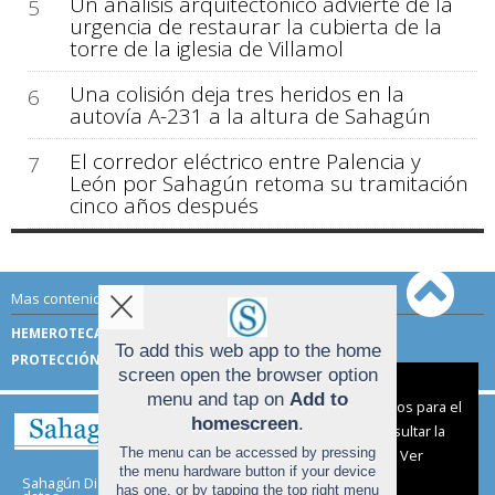
Un análisis arquitectónico advierte de la
5
urgencia de restaurar la cubierta de la
torre de la iglesia de Villamol
Una colisión deja tres heridos en la
6
autovía A-231 a la altura de Sahagún
El corredor eléctrico entre Palencia y
7
León por Sahagún retoma su tramitación
cinco años después
Mas contenido de Sahagún Digital:
HEMEROTECA
TÉRMINOS DE USO
To add this web app to the home
PROTECCIÓN DE DATOS
screen open the browser option
Aviso sobre el Uso de cookies:
menu and tap on
Add to
Utilizamos cookies nuestras y de terceros para el
homescreen
.
funcionamiento del digital. Puedes consultar la
The menu can be accessed by pressing
lista de cookies y como desconectarlas.
Ver
the menu hardware button if your device
nuestra Política de Privacidad y Cookies
Sahagún Digital |
Términos de uso
|
Protección de
has one, or by tapping the top right menu