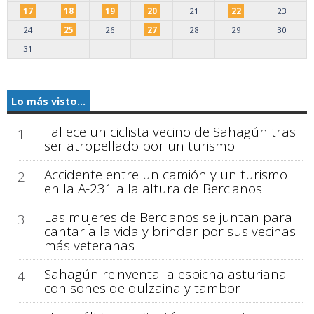
17
18
19
20
21
22
23
24
25
26
27
28
29
30
31
Lo más visto...
Fallece un ciclista vecino de Sahagún tras
1
ser atropellado por un turismo
Accidente entre un camión y un turismo
2
en la A-231 a la altura de Bercianos
Las mujeres de Bercianos se juntan para
3
cantar a la vida y brindar por sus vecinas
más veteranas
Sahagún reinventa la espicha asturiana
4
con sones de dulzaina y tambor