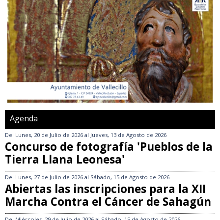
Agenda
Del
Lunes, 20 de Julio de 2026
al
Jueves, 13 de Agosto de 2026
Concurso de fotografía 'Pueblos de la
Tierra Llana Leonesa'
Del
Lunes, 27 de Julio de 2026
al
Sábado, 15 de Agosto de 2026
Abiertas las inscripciones para la XII
Marcha Contra el Cáncer de Sahagún
Del
Miércoles, 29 de Julio de 2026
al
Sábado, 15 de Agosto de 2026