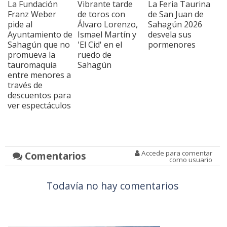
La Fundación
Vibrante tarde
La Feria Taurina
Franz Weber
de toros con
de San Juan de
pide al
Álvaro Lorenzo,
Sahagún 2026
Ayuntamiento de
Ismael Martín y
desvela sus
Sahagún que no
'El Cid' en el
pormenores
promueva la
ruedo de
tauromaquia
Sahagún
entre menores a
través de
descuentos para
ver espectáculos
Accede para comentar
Comentarios
como usuario
Todavía no hay comentarios