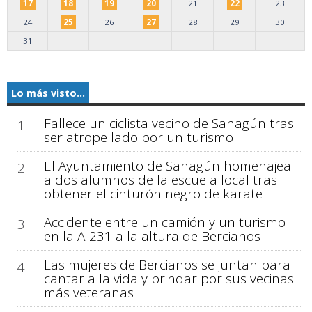
17
18
19
20
21
22
23
24
25
26
27
28
29
30
31
Lo más visto...
Fallece un ciclista vecino de Sahagún tras
1
ser atropellado por un turismo
El Ayuntamiento de Sahagún homenajea
2
a dos alumnos de la escuela local tras
obtener el cinturón negro de karate
Accidente entre un camión y un turismo
3
en la A-231 a la altura de Bercianos
Las mujeres de Bercianos se juntan para
4
cantar a la vida y brindar por sus vecinas
más veteranas