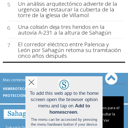
Un análisis arquitectónico advierte de la
5
urgencia de restaurar la cubierta de la
torre de la iglesia de Villamol
Una colisión deja tres heridos en la
6
autovía A-231 a la altura de Sahagún
El corredor eléctrico entre Palencia y
7
León por Sahagún retoma su tramitación
cinco años después
Mas contenido de Sahagún Digital:
HEMEROTECA
TÉRMINOS DE USO
To add this web app to the home
PROTECCIÓN DE DATOS
screen open the browser option
Aviso sobre el Uso de cookies:
menu and tap on
Add to
Utilizamos cookies nuestras y de terceros para el
homescreen
.
funcionamiento del digital. Puedes consultar la
The menu can be accessed by pressing
lista de cookies y como desconectarlas.
Ver
the menu hardware button if your device
nuestra Política de Privacidad y Cookies
Sahagún Digital |
Términos de uso
|
Protección de