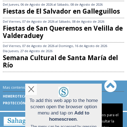
Del
Jueves, 06 de Agosto de 2026
al
Sábado, 08 de Agosto de 2026
Fiestas de El Salvador en Galleguillos
Del
Viernes, 07 de Agosto de 2026
al
Sábado, 08 de Agosto de 2026
Fiestas de San Queremos en Velilla de
Valderaduey
Del
Viernes, 07 de Agosto de 2026
al
Domingo, 16 de Agosto de 2026
Día
Jueves, 27 de Agosto de 2026
Semana Cultural de Santa María del
Río
Mas contenido de Sahagún Digital:
HEMEROTECA
TÉRMINOS DE USO
To add this web app to the home
PROTECCIÓN DE DATOS
screen open the browser option
Aviso sobre el Uso de cookies:
menu and tap on
Add to
Utilizamos cookies nuestras y de terceros para el
homescreen
.
funcionamiento del digital. Puedes consultar la
The menu can be accessed by pressing