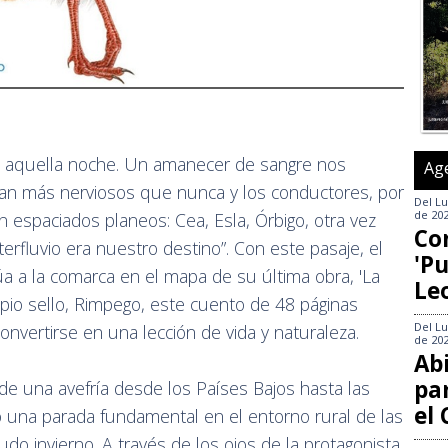
s aquella noche. Un amanecer de sangre nos
Ag
an más nerviosos que nunca y los conductores, por
Del
Lu
de 20
n espaciados planeos: Cea, Esla, Órbigo, otra vez
Co
nterfluvio era nuestro destino”. Con este pasaje, el
'Pu
úa a la comarca en el mapa de su última obra, 'La
Le
ropio sello, Rimpego, este cuento de 48 páginas
Del
Lu
convertirse en una lección de vida y naturaleza.
de 20
Abi
pa
 de una avefría desde los Países Bajos hasta las
el
o una parada fundamental en el entorno rural de las
do invierno. A través de los ojos de la protagonista