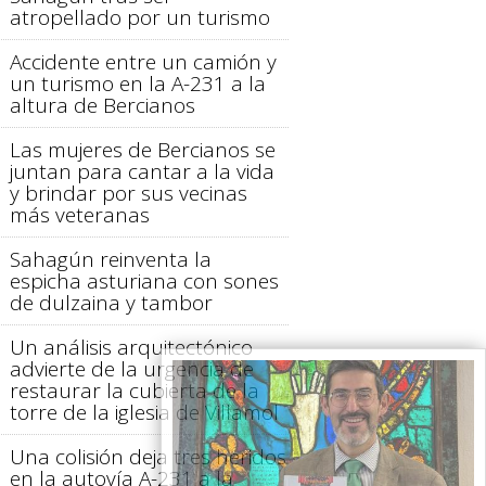
atropellado por un turismo
Accidente entre un camión y
un turismo en la A-231 a la
altura de Bercianos
Las mujeres de Bercianos se
juntan para cantar a la vida
y brindar por sus vecinas
más veteranas
Sahagún reinventa la
espicha asturiana con sones
de dulzaina y tambor
Un análisis arquitectónico
advierte de la urgencia de
restaurar la cubierta de la
torre de la iglesia de Villamol
Una colisión deja tres heridos
en la autovía A-231 a la