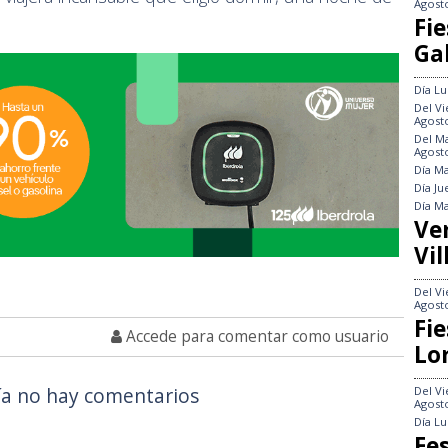
Agost
Fie
Gal
Día
Lu
Del
Vi
Agost
Del
Ma
Agost
Día
Ma
Día
Ju
Día
Ma
Ve
Vil
Del
Vi
Agost
Fie
Accede para comentar como usuario
Lo
a no hay comentarios
Del
Vi
Agost
Día
Lu
Fes