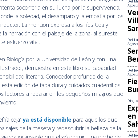
Del
Mi
Agost
enta socorrerla en su lucha por la supervivencia,
Ve
onde la soledad, el desamparo y la empatía por los
Vi
nductor. La mención expresa a los ríos Cea y
Sa
 la narración con el paisaje de la zona, al sureste
Del
Lu
e esfuerzo vital.
Agost
Se
Be
 en Biología por la Universidad de León y con una
 ilustrador, demuestra en este libro su capacidad
Del
Ju
Agost
 sensibilidad literaria. Conocedor profundo de la
Fie
 esta edición de tapa dura y cuidados cuadernillos
Bu
 los lectores a reparar en los pequeños milagros que
Día
Ju
vierno.
Exp
en
fría coja’
ya está disponible
para aquellos que
Sa
s paisajes de la meseta y redescubrir la belleza de la
Del
Ju
 viajera incansable que eligió dormir, una noche de