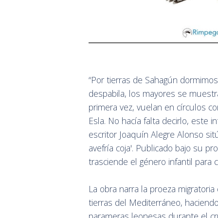
“Por tierras de Sahagún dormimo
despabila, los mayores se muestr
primera vez, vuelan en círculos co
Esla. No hacía falta decirlo, este i
escritor Joaquín Alegre Alonso sit
avefría coja'. Publicado bajo su p
trasciende el género infantil para 
La obra narra la proeza migratoria
tierras del Mediterráneo, haciend
parameras leonesas durante el cru