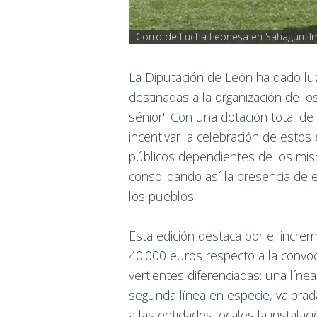
Corro de Lucha Leonesa en Sahagún. I
La Diputación de León ha dado lu
destinadas a la organización de l
sénior'. Con una dotación total de 
incentivar la celebración de esto
públicos dependientes de los mism
consolidando así la presencia de es
los pueblos.
Esta edición destaca por el incre
40.000 euros respecto a la convoca
vertientes diferenciadas: una lín
segunda línea en especie, valorad
a las entidades locales la instala