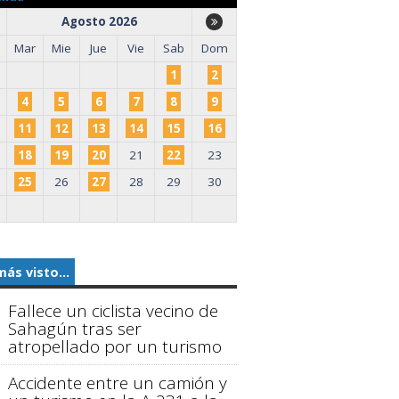
Agosto 2026
Mar
Mie
Jue
Vie
Sab
Dom
1
2
4
5
6
7
8
9
11
12
13
14
15
16
18
19
20
21
22
23
25
26
27
28
29
30
más visto...
Fallece un ciclista vecino de
Sahagún tras ser
atropellado por un turismo
Accidente entre un camión y