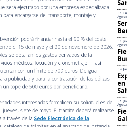
Sa
que será ejecutado por una empresa especializada
Del
Lu
ón para encargarse del transporte, montaje y
Agost
Se
Be
bvención podrá financiar hasta el 90 % del coste
Del
Ju
Agost
s entre el 15 de mayo y el 20 de noviembre de 2026.
Fie
es se detallan los gastos derivados de la
Bu
rvicios médicos, locución y cronometraje—, así
Día
Ju
uentan con un límite de 700 euros. De igual
Exp
a publicidad y para la contratación de las pólizas
en
n un tope de 500 euros por beneficiario.
Sa
Del
Ju
entidades interesadas formalicen su solicitud es de
Agost
 jueves, siete de mayo. El trámite deberá realizarse
Fie
Gal
a a través de la
Sede Electrónica de la
 el catálogo de trámites en el apartado de instancia