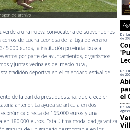
magen de archivo
Ag
z verde a una nueva convocatoria de subvenciones
Del
Lu
de 20
os corros de Lucha Leonesa de la 'Liga de verano
Co
345.000 euros, la institución provincial busca
'Pu
s eventos por parte de ayuntamientos, organismos
Le
os y juntas vecinales del medio rural,
Del
Lu
ta tradición deportiva en el calendario estival de
de 20
Abi
pa
el
mento de la partida presupuestaria, que crece en
toria anterior. La ayuda se articula en dos
Del
Mi
Agost
ea económica directa de 165.000 euros y una
Ve
a en 180.000 euros. Esta última modalidad garantiza
Vi
ción gratuita de un graderío desmontable en los