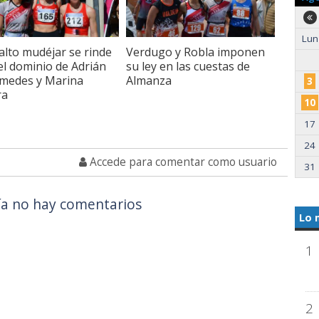
Lun
falto mudéjar se rinde
Verdugo y Robla imponen
el dominio de Adrián
su ley en las cuestas de
medes y Marina
Almanza
3
ra
10
17
24
Accede para comentar como usuario
31
a no hay comentarios
Lo 
1
2