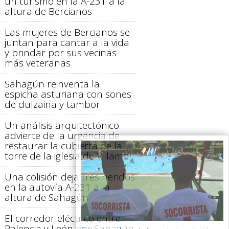
un turismo en la A-231 a la
altura de Bercianos
Las mujeres de Bercianos se
juntan para cantar a la vida
y brindar por sus vecinas
más veteranas
Sahagún reinventa la
espicha asturiana con sones
de dulzaina y tambor
Un análisis arquitectónico
advierte de la urgencia de
restaurar la cubierta de la
torre de la iglesia de Villamol
Una colisión deja tres heridos
en la autovía A-231 a la
altura de Sahagún
El corredor eléctrico entre
Palencia y León por Sahagún