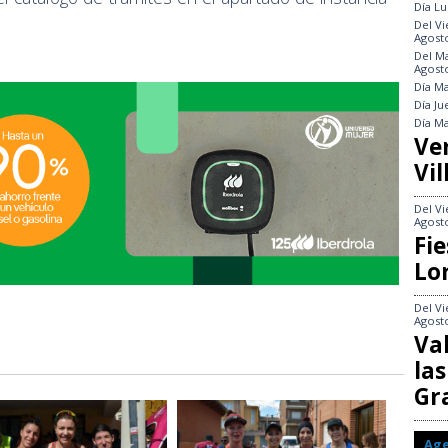
Día
Lu
Del
Vi
Agost
Del
Ma
Agost
Día
Ma
Día
Ju
Día
Ma
Ve
Vil
Del
Vi
Agost
Fie
Lo
Del
Vi
Agost
Va
las
Gr
Ag