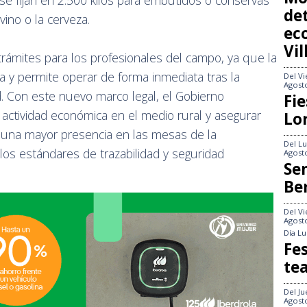
 se fijan en 2.500 kilos para embutidos o conservas
det
vino o la cerveza.
ec
Vi
trámites para los profesionales del campo, ya que la
ita y permite operar de forma inmediata tras la
Del
Vi
Agost
d. Con este nuevo marco legal, el Gobierno
Fie
actividad económica en el medio rural y asegurar
Lo
 una mayor presencia en las mesas de la
Del
Lu
os estándares de trazabilidad y seguridad
Agost
Se
Be
Del
Vi
Agost
Día
Lu
Fes
te
Del
Ju
Agost