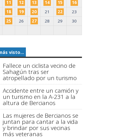
11
12
13
14
15
16
18
19
20
21
22
23
25
26
27
28
29
30
más visto...
Fallece un ciclista vecino de
Sahagún tras ser
atropellado por un turismo
Accidente entre un camión y
un turismo en la A-231 a la
altura de Bercianos
Las mujeres de Bercianos se
juntan para cantar a la vida
y brindar por sus vecinas
más veteranas