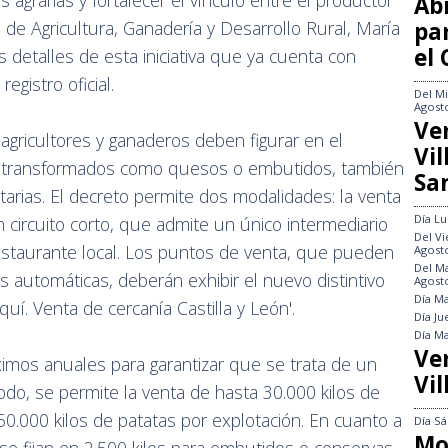
 agrarias y fortalecer el vínculo entre el productor
Abi
pa
a de Agricultura, Ganadería y Desarrollo Rural, María
el
 detalles de esta iniciativa que ya cuenta con
egistro oficial.
Del
Mi
Agost
Ve
agricultores y ganaderos deben figurar en el
Vi
os transformados como quesos o embutidos, también
Sa
tarias. El decreto permite dos modalidades: la venta
Día
Lu
n circuito corto, que admite un único intermediario
Del
Vi
estaurante local. Los puntos de venta, que pueden
Agost
Del
Ma
s automáticas, deberán exhibir el nuevo distintivo
Agost
Día
Ma
aquí. Venta de cercanía Castilla y León'.
Día
Ju
Día
Ma
Ve
imos anuales para garantizar que se trata de un
Vil
do, se permite la venta de hasta 30.000 kilos de
 50.000 kilos de patatas por explotación. En cuanto a
Día
Sá
Mo