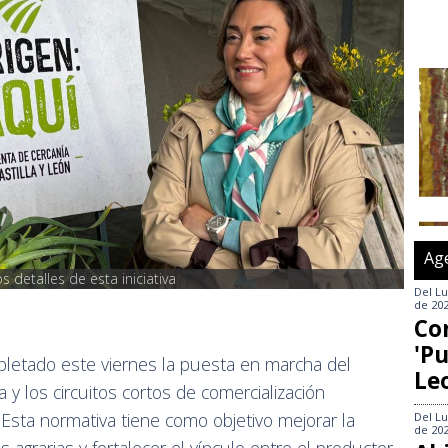
Ag
 detalles de esta iniciativa
Del
Lu
de 20
Co
'Pu
pletado este viernes la puesta en marcha del
Le
 y los circuitos cortos de comercialización
. Esta normativa tiene como objetivo mejorar la
Del
Lu
de 20