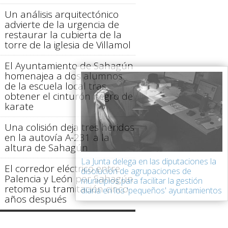
Un análisis arquitectónico
advierte de la urgencia de
restaurar la cubierta de la
torre de la iglesia de Villamol
El Ayuntamiento de Sahagún
homenajea a dos alumnos
de la escuela local tras
obtener el cinturón negro de
karate
Una colisión deja tres heridos
en la autovía A-231 a la
altura de Sahagún
La Junta delega en las diputaciones la
El corredor eléctrico entre
disolución de agrupaciones de
Palencia y León por Sahagún
municipios para facilitar la gestión
retoma su tramitación cinco
diaria en los 'pequeños' ayuntamientos
años después