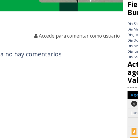
Fie
Bu
Día
Sá
Día
Ma
Día
Ju
Accede para comentar como usuario
Día
Do
Día
Ma
Día
Ju
a no hay comentarios
Día
Sá
Ac
ag
Val
Ag
Lun
3