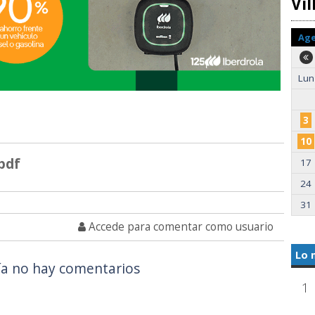
Vi
Ag
Lun
3
10
.pdf
17
24
31
Accede para comentar como usuario
Lo 
a no hay comentarios
1