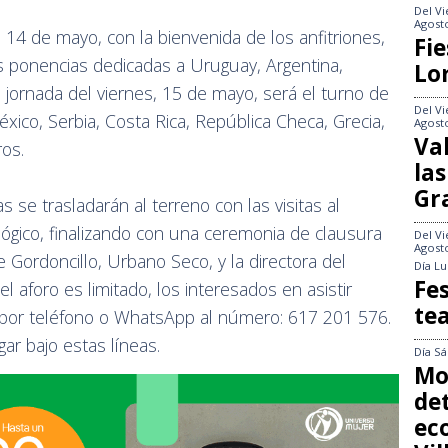
Del
Vi
Agost
 14 de mayo, con la bienvenida de los anfitriones,
Fie
as ponencias dedicadas a Uruguay, Argentina,
Lo
a jornada del viernes, 15 de mayo, será el turno de
Del
Vi
xico, Serbia, Costa Rica, República Checa, Grecia,
Agost
Va
ros.
las
Gr
 se trasladarán al terreno con las visitas al
lógico, finalizando con una ceremonia de clausura
Del
Vi
Agost
e Gordoncillo, Urbano Seco, y la directora del
Día
Lu
Fes
 aforo es limitado, los interesados en asistir
te
a por teléfono o WhatsApp al número: 617 201 576.
ar bajo estas líneas.
Día
Sá
Mo
det
ec