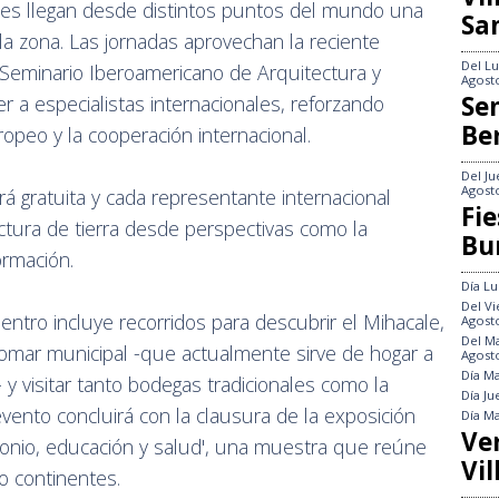
enes llegan desde distintos puntos del mundo una
Sa
la zona. Las jornadas aprovechan la reciente
Del
Lu
(Seminario Iberoamericano de Arquitectura y
Agost
Se
er a especialistas internacionales, reforzando
Be
peo y la cooperación internacional.
Del
Ju
Agost
erá gratuita y cada representante internacional
Fie
tectura de tierra desde perspectivas como la
Bu
formación.
Día
Lu
Del
Vi
ntro incluye recorridos para descubrir el Mihacale,
Agost
Del
Ma
lomar municipal -que actualmente sirve de hogar a
Agost
Día
Ma
y visitar tanto bodegas tradicionales como la
Día
Ju
ento concluirá con la clausura de la exposición
Día
Ma
Ve
imonio, educación y salud', una muestra que reúne
Vil
o continentes.