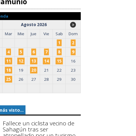
llamuñío
enda
Agosto 2026
Mar
Mie
Jue
Vie
Sab
Dom
1
2
4
5
6
7
8
9
11
12
13
14
15
16
18
19
20
21
22
23
25
26
27
28
29
30
más visto...
Fallece un ciclista vecino de
Sahagún tras ser
atropellado por un turismo