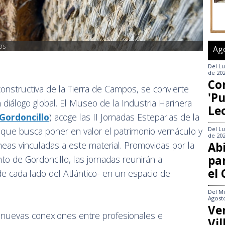
os
Ag
Del
Lu
de 20
Co
 constructiva de la Tierra de Campos, se convierte
'Pu
diálogo global. El Museo de la Industria Harinera
Le
Gordoncillo
) acoge las II Jornadas Esteparias de la
Del
Lu
l que busca poner en valor el patrimonio vernáculo y
de 20
áneas vinculadas a este material. Promovidas por la
Abi
pa
to de Gordoncillo, las jornadas reunirán a
el
de cada lado del Atlántico- en un espacio de
Del
Mi
Agost
Ve
ar nuevas conexiones entre profesionales e
Vi