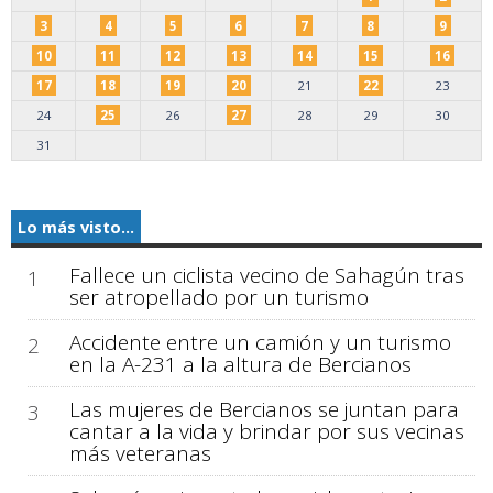
3
4
5
6
7
8
9
10
11
12
13
14
15
16
17
18
19
20
21
22
23
24
25
26
27
28
29
30
31
Lo más visto...
Fallece un ciclista vecino de Sahagún tras
1
ser atropellado por un turismo
Accidente entre un camión y un turismo
2
en la A-231 a la altura de Bercianos
Las mujeres de Bercianos se juntan para
3
cantar a la vida y brindar por sus vecinas
más veteranas