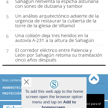
Sahagún reinventa la espicha asturiana
4
con sones de dulzaina y tambor
Un análisis arquitectónico advierte de la
5
urgencia de restaurar la cubierta de la
torre de la iglesia de Villamol
Una colisión deja tres heridos en la
6
autovía A-231 a la altura de Sahagún
El corredor eléctrico entre Palencia y
7
León por Sahagún retoma su tramitación
cinco años después
Mas contenido de Sahagún Digital:
HEMEROTECA
TÉRMINOS DE USO
To add this web app to the home
PROTECCIÓN DE DATOS
screen open the browser option
Aviso sobre el Uso de cookies:
menu and tap on
Add to
Utilizamos cookies nuestras y de terceros para el
homescreen
.