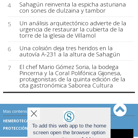
Sahagún reinventa la espicha asturiana
4
con sones de dulzaina y tambor
Un análisis arquitectónico advierte de la
5
urgencia de restaurar la cubierta de la
torre de la iglesia de Villamol
Una colisión deja tres heridos en la
6
autovía A-231 a la altura de Sahagún
El chef Mario Gómez Soria, la bodega
7
Pincerna y la Coral Polifónica Gijonesa,
protagonistas de la quinta edición de la
cita gastronómica Saborea Cultura
Mas contenido de Sahagún Digital:
HEMEROTECA
TÉRMINOS DE USO
To add this web app to the home
PROTECCIÓN DE DATOS
screen open the browser option
Aviso sobre el Uso de cookies: