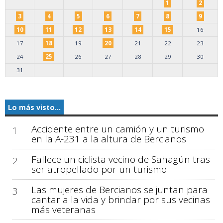
1
2
3
4
5
6
7
8
9
10
11
12
13
14
15
16
17
18
19
20
21
22
23
24
25
26
27
28
29
30
31
Lo más visto...
Accidente entre un camión y un turismo
1
en la A-231 a la altura de Bercianos
Fallece un ciclista vecino de Sahagún tras
2
ser atropellado por un turismo
Las mujeres de Bercianos se juntan para
3
cantar a la vida y brindar por sus vecinas
más veteranas