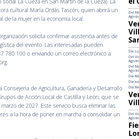
el
o social La Cueza en San Martín de la Cueza). La
ora cultural María Ordás Tascón, quien abrirá un
Del
Mi
Agost
 de la mujer en la economía local.
Ve
Vi
rganización solicita confirmar asistencia antes de
Sa
logística del evento. Las interesadas pueden
Día
Lu
987 780 100 o enviando un correo electrónico a
Del
Vi
Agost
rg.
Del
Ma
Agost
Día
Ma
Día
Ju
a Consejería de Agricultura, Ganadería y Desarrollo
Día
Ma
Ve
Grupos de Acción Local de Castilla y León, que se
Vil
 marzo de 2027. Este servicio busca eliminar las
res a la hora de poner en marcha o consolidar un
Del
Vi
Agost
Fie
Lo