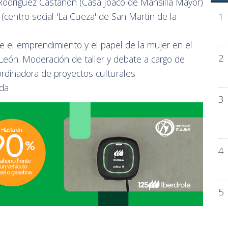
r Rodríguez Castañón (Casa Joaco de Mansilla Mayor)
1
(centro social 'La Cueza' de San Martín de la
e el emprendimiento y el papel de la mujer en el
2
 León. Moderación de taller y debate a cargo de
rdinadora de proyectos culturales
ada
3
4
5