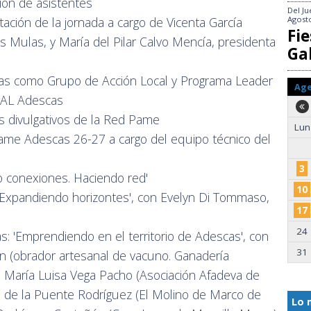
ión de asistentes
Del
Ju
Agost
ación de la jornada a cargo de Vicenta García
Fie
as Mulas, y María del Pilar Calvo Mencía, presidenta
Gal
cas como Grupo de Acción Local y Programa Leader
Ag
 GAL Adescas
s divulgativos de la Red Pame
Lun
ame Adescas 26-27 a cargo del equipo técnico del
3
do conexiones. Haciendo red'
10
 'Expandiendo horizontes', con Evelyn Di Tommaso,
17
24
as: 'Emprendiendo en el territorio de Adescas', con
31
tín (obrador artesanal de vacuno. Ganadería
a); María Luisa Vega Pacho (Asociación Afadeva de
 de la Puente Rodríguez (El Molino de Marco de
Lo 