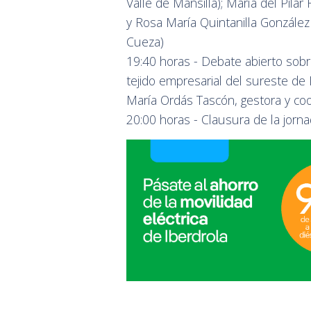
Valle de Mansilla); María del Pila
y Rosa María Quintanilla González 
Cueza)
19:40 horas - Debate abierto sobr
tejido empresarial del sureste de
María Ordás Tascón, gestora y coo
20:00 horas - Clausura de la jorn