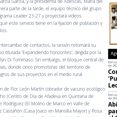
García García, y la presidenta de Adescas, María del
mera parte de la tarde, el equipo técnico del grupo
grama Leader 23-27 y proyectará vídeos
que este servicio tiene en la fijación de población y
los.
ntercambio de contactos, la sesión retomará su
 titulada 'Expandiendo horizontes', dirigida por la
Ag
elyn Di Tommaso. Sin embargo, el bloque central de
Del
Lu
de 20
cias, donde cinco promotoras del territorio de
Co
ogros de sus proyectos en el medio rural.
'Pu
Le
ión de Flor León Martín (obrador de vacuno ecológico
Del
Lu
acho (Centro de Día de Afadeva en Quintana de
de 20
Abi
e Rodríguez (El Molino de Marco en Valle de
pa
uez Castañón (Casa Joaco en Mansilla Mayor) y Rosa