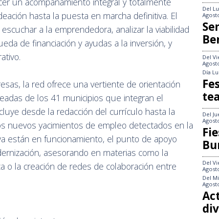
cer un acompañamiento integral y totalmente
Del
Lu
deación hasta la puesta en marcha definitiva. El
Agost
Se
scuchar a la emprendedora, analizar la viabilidad
Be
eda de financiación y ayudas a la inversión, y
ativo.
Del
Vi
Agost
Día
Lu
Fes
as, la red ofrece una vertiente de orientación
te
leadas de los 41 municipios que integran el
incluye desde la redacción del currículo hasta la
Del
Ju
Agost
los nuevos yacimientos de empleo detectados en la
Fie
a están en funcionamiento, el punto de apoyo
Bu
ernización, asesorando en materias como la
Del
Vi
tica o la creación de redes de colaboración entre
Agost
Del
Mi
Agost
Act
div