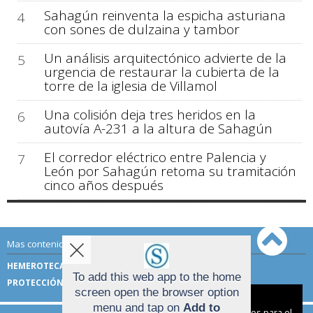
Sahagún reinventa la espicha asturiana
4
con sones de dulzaina y tambor
Un análisis arquitectónico advierte de la
5
urgencia de restaurar la cubierta de la
torre de la iglesia de Villamol
Una colisión deja tres heridos en la
6
autovía A-231 a la altura de Sahagún
El corredor eléctrico entre Palencia y
7
León por Sahagún retoma su tramitación
cinco años después
Mas contenido de Sahagún Digital:
HEMEROTECA
TÉRMINOS DE USO
To add this web app to the home
PROTECCIÓN DE DATOS
screen open the browser option
Aviso sobre el Uso de cookies:
menu and tap on
Add to
Utilizamos cookies nuestras y de terceros para el