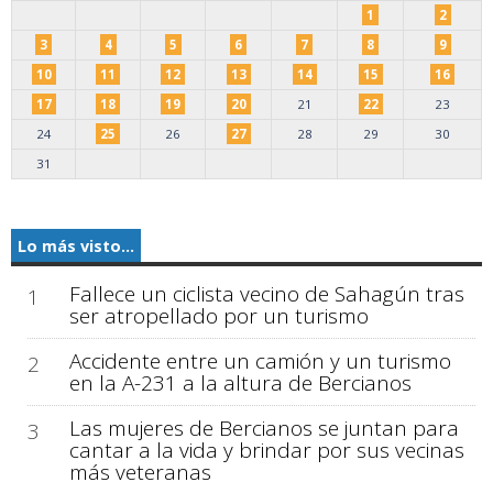
1
2
3
4
5
6
7
8
9
10
11
12
13
14
15
16
17
18
19
20
21
22
23
24
25
26
27
28
29
30
31
Lo más visto...
Fallece un ciclista vecino de Sahagún tras
1
ser atropellado por un turismo
Accidente entre un camión y un turismo
2
en la A-231 a la altura de Bercianos
Las mujeres de Bercianos se juntan para
3
cantar a la vida y brindar por sus vecinas
más veteranas