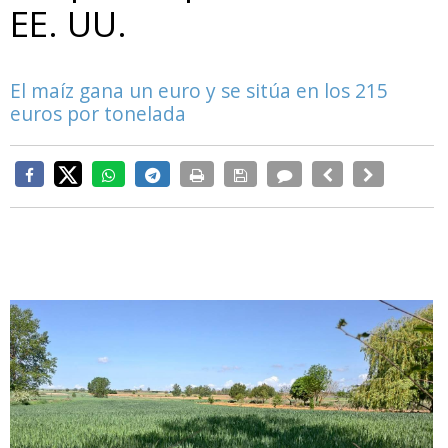
EE. UU.
El maíz gana un euro y se sitúa en los 215
euros por tonelada