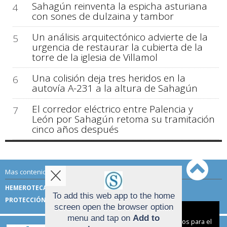
Sahagún reinventa la espicha asturiana
4
con sones de dulzaina y tambor
Un análisis arquitectónico advierte de la
5
urgencia de restaurar la cubierta de la
torre de la iglesia de Villamol
Una colisión deja tres heridos en la
6
autovía A-231 a la altura de Sahagún
El corredor eléctrico entre Palencia y
7
León por Sahagún retoma su tramitación
cinco años después
Mas contenido de Sahagún Digital:
HEMEROTECA
TÉRMINOS DE USO
To add this web app to the home
PROTECCIÓN DE DATOS
screen open the browser option
Aviso sobre el Uso de cookies:
menu and tap on
Add to
Utilizamos cookies nuestras y de terceros para el