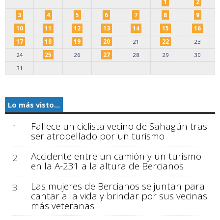
1
2
3
4
5
6
7
8
9
10
11
12
13
14
15
16
17
18
19
20
21
22
23
24
25
26
27
28
29
30
31
Lo más visto...
Fallece un ciclista vecino de Sahagún tras
1
ser atropellado por un turismo
Accidente entre un camión y un turismo
2
en la A-231 a la altura de Bercianos
Las mujeres de Bercianos se juntan para
3
cantar a la vida y brindar por sus vecinas
más veteranas