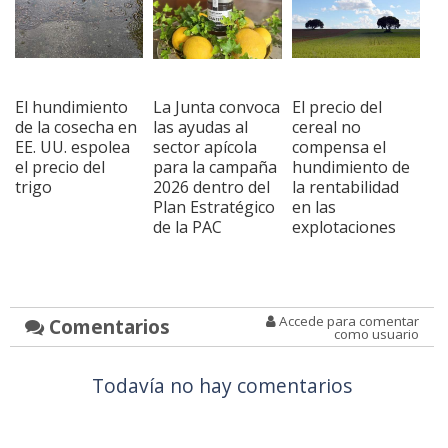
El hundimiento
La Junta convoca
El precio del
de la cosecha en
las ayudas al
cereal no
EE. UU. espolea
sector apícola
compensa el
el precio del
para la campaña
hundimiento de
trigo
2026 dentro del
la rentabilidad
Plan Estratégico
en las
de la PAC
explotaciones
Accede para comentar
Comentarios
como usuario
Todavía no hay comentarios