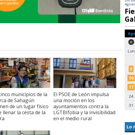
Del
Ju
Agost
Fie
Gal
Ag
Lun
3
10
17
cinco municipios de la
El PSOE de León impulsa
24
rca de Sahagún
una moción en los
31
nen de un lugar físico
ayuntamientos contra la
 llenar la cesta de la
LGTBIfobia y la invisibilidad
ra
en el medio rural
Lo 