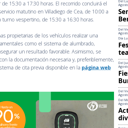
Del
Lu
 de 15:30 a 17:30 horas. El recorrido concluirá el
Agost
Se
ervicio matutino en Villadiego de Cea, de 10:00 a
Be
 turno vespertino, de 15:30 a 16:30 horas.
Del
Vi
Agost
s propietarias de los vehículos realizar una
Día
Lu
damentales como el sistema de alumbrado,
Fes
te
 asegurar un resultado favorable. Asimismo, se
 con la documentación necesaria y, preferiblemente,
Del
Ju
istema de cita previa disponible en la
página web
Agost
Fie
Bu
Del
Vi
Agost
Del
Mi
Agost
Act
div