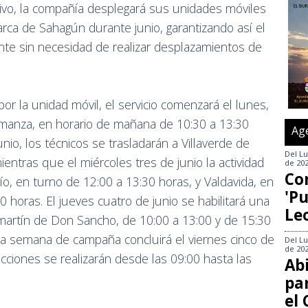
tivo, la compañía desplegará sus unidades móviles
arca de Sahagún durante junio, garantizando así el
nte sin necesidad de realizar desplazamientos de
por la unidad móvil, el servicio comenzará el lunes,
Almanza, en horario de mañana de 10:30 a 13:30
Ag
junio, los técnicos se trasladarán a Villaverde de
Del
Lu
entras que el miércoles tres de junio la actividad
de 20
Co
Río, en turno de 12:00 a 13:30 horas, y Valdavida, en
'Pu
0 horas. El jueves cuatro de junio se habilitará una
Le
lamartín de Don Sancho, de 10:00 a 13:00 y de 15:30
ra semana de campaña concluirá el viernes cinco de
Del
Lu
de 20
cciones se realizarán desde las 09:00 hasta las
Abi
pa
el