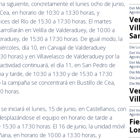
na siguiente, concretamente el lunes ocho de junio,
Del
Mi
Cea, en horario de 10:30 a 13:30 horas, y
Agost
Ve
ices del Río de 15:30 a 17:30 horas. El martes
Vi
arrollarán en Velilla de Valderaduey, de 10:00 a
Sa
raduey, de 15:30 a 17:30 horas. De igual modo, la
iércoles, día 10, en Carvajal de Valderaduey
Día
Lu
Del
Vi
30 horas) y en Villavelasco de Valderaduey por la
Agost
Del
Ma
 actividad continuará, el día 11, en San Pedro de
Agost
Día
Ma
 y tarde, de 10:30 a 13:30 y de 15:30 a 17:30
Día
Ju
o la campaña se concentrará en Bustillo de Cea,
Día
Ma
Ve
30 horas.
Vil
e iniciará el lunes, 15 de junio, en Castellanos, con
Del
Vi
Agost
desplazándose el equipo en horario de tarde a
Fie
15:30 a 17:30 horas. El 16 de junio, la unidad móvil
Lo
añana, en horario de 10:00 a 13:30 horas, y