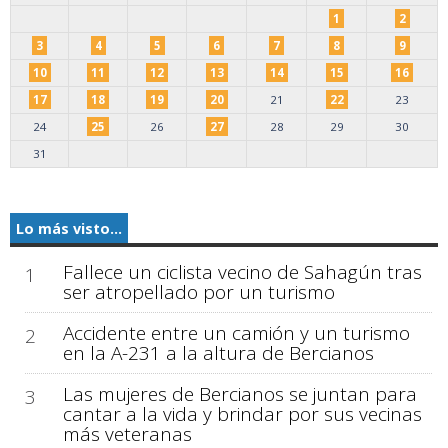
1
2
3
4
5
6
7
8
9
10
11
12
13
14
15
16
17
18
19
20
21
22
23
24
25
26
27
28
29
30
31
Lo más visto...
Fallece un ciclista vecino de Sahagún tras
1
ser atropellado por un turismo
Accidente entre un camión y un turismo
2
en la A-231 a la altura de Bercianos
Las mujeres de Bercianos se juntan para
3
cantar a la vida y brindar por sus vecinas
más veteranas