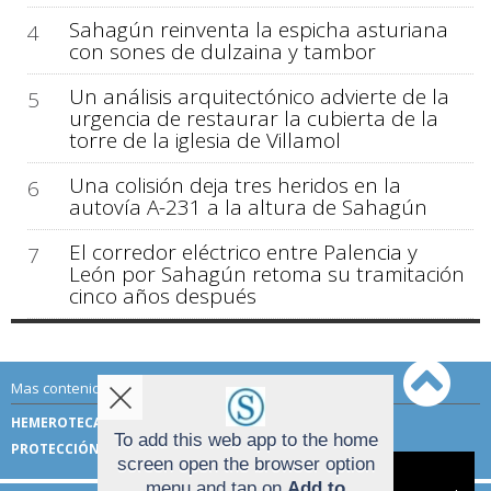
Sahagún reinventa la espicha asturiana
4
con sones de dulzaina y tambor
Un análisis arquitectónico advierte de la
5
urgencia de restaurar la cubierta de la
torre de la iglesia de Villamol
Una colisión deja tres heridos en la
6
autovía A-231 a la altura de Sahagún
El corredor eléctrico entre Palencia y
7
León por Sahagún retoma su tramitación
cinco años después
Mas contenido de Sahagún Digital:
HEMEROTECA
TÉRMINOS DE USO
To add this web app to the home
PROTECCIÓN DE DATOS
screen open the browser option
Aviso sobre el Uso de cookies:
menu and tap on
Add to