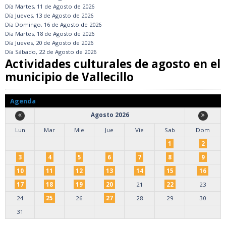
Día
Martes, 11 de Agosto de 2026
Día
Jueves, 13 de Agosto de 2026
Día
Domingo, 16 de Agosto de 2026
Día
Martes, 18 de Agosto de 2026
Día
Jueves, 20 de Agosto de 2026
Día
Sábado, 22 de Agosto de 2026
Actividades culturales de agosto en el
municipio de Vallecillo
Agenda
Agosto 2026
Lun
Mar
Mie
Jue
Vie
Sab
Dom
1
2
3
4
5
6
7
8
9
10
11
12
13
14
15
16
17
18
19
20
21
22
23
24
25
26
27
28
29
30
31