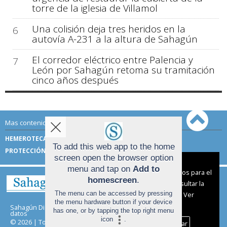
torre de la iglesia de Villamol
Una colisión deja tres heridos en la
6
autovía A-231 a la altura de Sahagún
El corredor eléctrico entre Palencia y
7
León por Sahagún retoma su tramitación
cinco años después
Mas contenido de Sahagún Digital:
HEMEROTECA
TÉRMINOS DE USO
To add this web app to the home
PROTECCIÓN DE DATOS
screen open the browser option
Aviso sobre el Uso de cookies:
menu and tap on
Add to
Utilizamos cookies nuestras y de terceros para el
homescreen
.
funcionamiento del digital. Puedes consultar la
The menu can be accessed by pressing
lista de cookies y como desconectarlas.
Ver
the menu hardware button if your device
nuestra Política de Privacidad y Cookies
Sahagún Digital |
Términos de uso
|
Protección de
has one, or by tapping the top right menu
datos
icon
.
© 2026 | Todos los derechos reservados
Aceptar Cookies
Personalizar