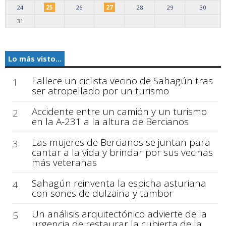
24
25
26
27
28
29
30
31
Lo más visto...
Fallece un ciclista vecino de Sahagún tras
1
ser atropellado por un turismo
Accidente entre un camión y un turismo
2
en la A-231 a la altura de Bercianos
Las mujeres de Bercianos se juntan para
3
cantar a la vida y brindar por sus vecinas
más veteranas
Sahagún reinventa la espicha asturiana
4
con sones de dulzaina y tambor
Un análisis arquitectónico advierte de la
5
urgencia de restaurar la cubierta de la