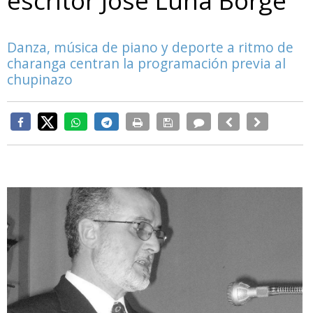
escritor José Luna Borge
Danza, música de piano y deporte a ritmo de
charanga centran la programación previa al
chupinazo