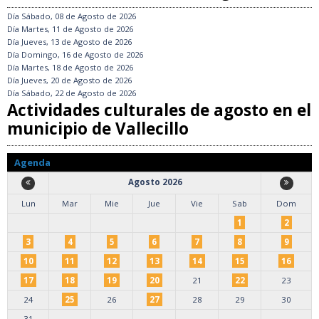
Día
Sábado, 08 de Agosto de 2026
Día
Martes, 11 de Agosto de 2026
Día
Jueves, 13 de Agosto de 2026
Día
Domingo, 16 de Agosto de 2026
Día
Martes, 18 de Agosto de 2026
Día
Jueves, 20 de Agosto de 2026
Día
Sábado, 22 de Agosto de 2026
Actividades culturales de agosto en el
municipio de Vallecillo
Agenda
Agosto 2026
Lun
Mar
Mie
Jue
Vie
Sab
Dom
1
2
3
4
5
6
7
8
9
10
11
12
13
14
15
16
17
18
19
20
21
22
23
24
25
26
27
28
29
30
31