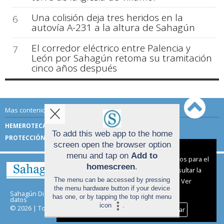
Una colisión deja tres heridos en la
6
autovía A-231 a la altura de Sahagún
El corredor eléctrico entre Palencia y
7
León por Sahagún retoma su tramitación
cinco años después
Mas contenido de Sahagún Digital:
HEMEROTECA
TÉRMINOS DE USO
To add this web app to the home
PROTECCIÓN DE DATOS
screen open the browser option
Aviso sobre el Uso de cookies:
menu and tap on
Add to
Utilizamos cookies nuestras y de terceros para el
homescreen
.
funcionamiento del digital. Puedes consultar la
The menu can be accessed by pressing
lista de cookies y como desconectarlas.
Ver
the menu hardware button if your device
nuestra Política de Privacidad y Cookies
Sahagún Digital |
Términos de uso
|
Protección de
has one, or by tapping the top right menu
datos
icon
.
© 2026 | Todos los derechos reservados
Aceptar Cookies
Personalizar