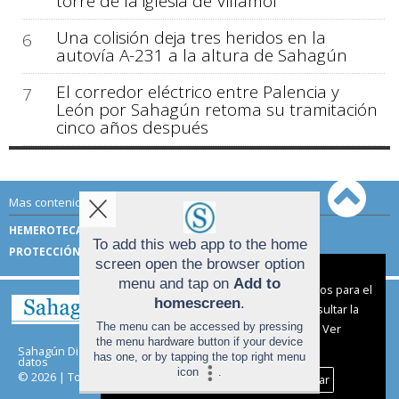
torre de la iglesia de Villamol
Una colisión deja tres heridos en la
6
autovía A-231 a la altura de Sahagún
El corredor eléctrico entre Palencia y
7
León por Sahagún retoma su tramitación
cinco años después
Mas contenido de Sahagún Digital:
HEMEROTECA
TÉRMINOS DE USO
To add this web app to the home
PROTECCIÓN DE DATOS
screen open the browser option
Aviso sobre el Uso de cookies:
menu and tap on
Add to
Utilizamos cookies nuestras y de terceros para el
homescreen
.
funcionamiento del digital. Puedes consultar la
The menu can be accessed by pressing
lista de cookies y como desconectarlas.
Ver
the menu hardware button if your device
nuestra Política de Privacidad y Cookies
Sahagún Digital |
Términos de uso
|
Protección de
has one, or by tapping the top right menu
datos
icon
.
© 2026 | Todos los derechos reservados
Aceptar Cookies
Personalizar