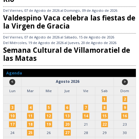
Del
Viernes, 07 de Agosto de 2026
al
Domingo, 09 de Agosto de 2026
Valdespino Vaca celebra las fiestas de
la Virgen de Gracia
Del
Viernes, 07 de Agosto de 2026
al
Sábado, 15 de Agosto de 2026
Del
Miércoles, 19 de Agosto de 2026
al
Jueves, 20 de Agosto de 2026
Semana Cultural de Villamoratiel de
las Matas
Agenda
Agosto 2026
Lun
Mar
Mie
Jue
Vie
Sab
Dom
1
2
3
4
5
6
7
8
9
10
11
12
13
14
15
16
17
18
19
20
21
22
23
24
25
26
27
28
29
30