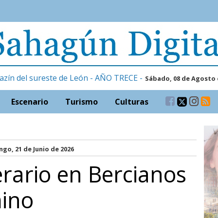
azín del sureste de León - AÑO TRECE -
Sábado, 08 de Agosto 
Escenario
Turismo
Culturas
go, 21 de Junio de 2026
erario en Bercianos
mino