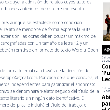
so excluye la admisión de relatos cuyos autores
 ediciones anteriores de este mismo evento.
 libre, aunque se establece como condición
el relato se mencione de forma expresa la Ruta
la extensión, las obras deben ocupar un máximo de
canografiadas con un tamaño de letra 12 y un
Ag
 deberán remitirse en formato de texto Word u Open
Del
Lu
de 20
Co
 de forma telemática a través de la dirección de
'Pu
eserapio@gmail.com. Por cada obra que concurra, el
Le
cheros independientes para garantizar el anonimato
Del
Lu
rchivo se denominará 'Relato' seguido del título de la
de 20
Abi
to literario sin ningún dato identificativo. El
pa
 de 'plica' e incluirá el título del trabajo, el
el