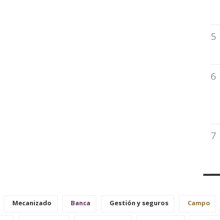
5
6
7
Mecanizado
Banca
Gestión y seguros
Campo