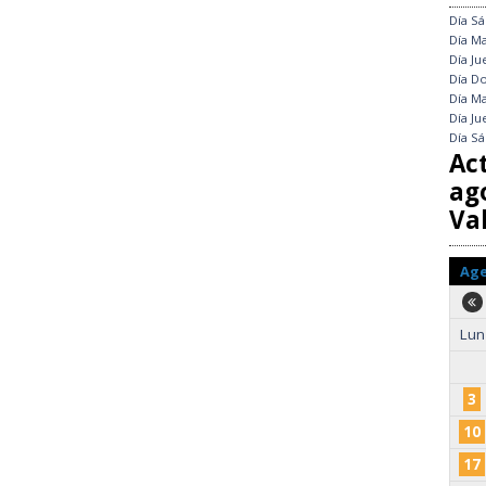
Día
Sá
Día
Ma
Día
Ju
Día
Do
Día
Ma
Día
Ju
Día
Sá
Ac
ag
Val
Ag
Lun
3
10
17