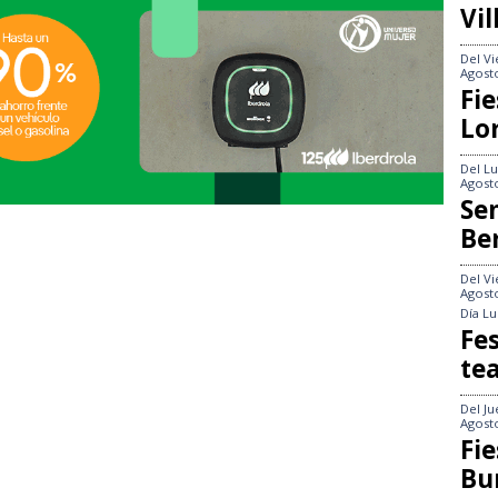
Vi
Del
Vi
Agost
Fie
Lo
Del
Lu
Agost
Se
Be
Del
Vi
Agost
Día
Lu
Fes
te
Del
Ju
Agost
Fie
Bu