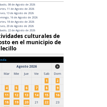
bado, 08 de Agosto de 2026
rtes, 11 de Agosto de 2026
eves, 13 de Agosto de 2026
mingo, 16 de Agosto de 2026
rtes, 18 de Agosto de 2026
eves, 20 de Agosto de 2026
bado, 22 de Agosto de 2026
tividades culturales de
osto en el municipio de
lecillo
enda
Agosto 2026
Mar
Mie
Jue
Vie
Sab
Dom
1
2
4
5
6
7
8
9
11
12
13
14
15
16
18
19
20
21
22
23