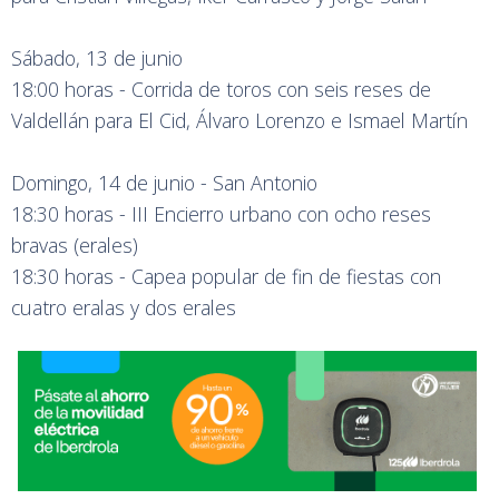
Sábado, 13 de junio
18:00 horas - Corrida de toros con seis reses de
Valdellán para El Cid, Álvaro Lorenzo e Ismael Martín
Domingo, 14 de junio - San Antonio
18:30 horas - III Encierro urbano con ocho reses
bravas (erales)
18:30 horas - Capea popular de fin de fiestas con
cuatro eralas y dos erales