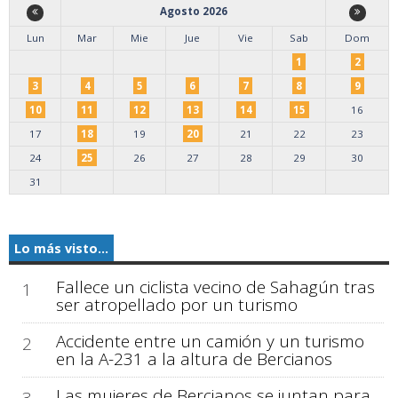
Agosto 2026
Lun
Mar
Mie
Jue
Vie
Sab
Dom
1
2
3
4
5
6
7
8
9
10
11
12
13
14
15
16
17
18
19
20
21
22
23
24
25
26
27
28
29
30
31
Lo más visto...
Fallece un ciclista vecino de Sahagún tras
1
ser atropellado por un turismo
Accidente entre un camión y un turismo
2
en la A-231 a la altura de Bercianos
Las mujeres de Bercianos se juntan para