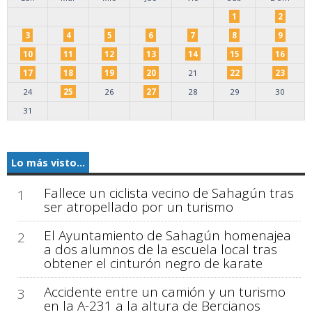
1
2
3
4
5
6
7
8
9
10
11
12
13
14
15
16
17
18
19
20
21
22
23
24
25
26
27
28
29
30
31
Lo más visto...
Fallece un ciclista vecino de Sahagún tras
1
ser atropellado por un turismo
El Ayuntamiento de Sahagún homenajea
2
a dos alumnos de la escuela local tras
obtener el cinturón negro de karate
Accidente entre un camión y un turismo
3
en la A-231 a la altura de Bercianos