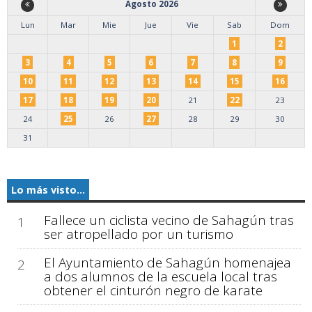
Agosto 2026
Lun
Mar
Mie
Jue
Vie
Sab
Dom
1
2
3
4
5
6
7
8
9
10
11
12
13
14
15
16
17
18
19
20
21
22
23
24
25
26
27
28
29
30
31
Lo más visto...
Fallece un ciclista vecino de Sahagún tras
1
ser atropellado por un turismo
El Ayuntamiento de Sahagún homenajea
2
a dos alumnos de la escuela local tras
obtener el cinturón negro de karate