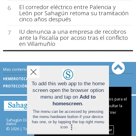
El corredor eléctrico entre Palencia y
6
León por Sahagún retoma su tramitación
cinco años después
IU denuncia a una empresa de recobros
7
ante la Fiscalía por acoso tras el conflicto
en Villamuñío
Mas contenido de Sahagún Digital:
HEMEROTECA
TÉRMINOS DE USO
To add this web app to the home
PROTECCIÓN DE DATOS
screen open the browser option
Aviso sobre el Uso de cookies:
menu and tap on
Add to
Utilizamos cookies nuestras y de terceros para el
homescreen
.
funcionamiento del digital. Puedes consultar la
The menu can be accessed by pressing
lista de cookies y como desconectarlas.
Ver
the menu hardware button if your device
nuestra Política de Privacidad y Cookies
Sahagún Digital |
Términos de uso
|
Protección de
has one, or by tapping the top right menu
datos
icon
.
© 2026 | Todos los derechos reservados
Aceptar Cookies
Personalizar