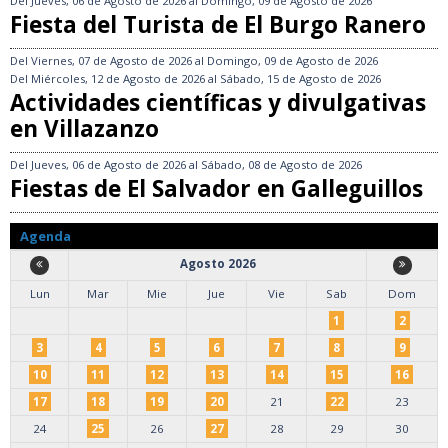
Del
Jueves, 06 de Agosto de 2026
al
Domingo, 09 de Agosto de 2026
Fiesta del Turista de El Burgo Ranero
Del
Viernes, 07 de Agosto de 2026
al
Domingo, 09 de Agosto de 2026
Del
Miércoles, 12 de Agosto de 2026
al
Sábado, 15 de Agosto de 2026
Actividades científicas y divulgativas
en Villazanzo
Del
Jueves, 06 de Agosto de 2026
al
Sábado, 08 de Agosto de 2026
Fiestas de El Salvador en Galleguillos
Agenda
Agosto 2026
Lun
Mar
Mie
Jue
Vie
Sab
Dom
1
2
3
4
5
6
7
8
9
10
11
12
13
14
15
16
17
18
19
20
21
22
23
24
25
26
27
28
29
30