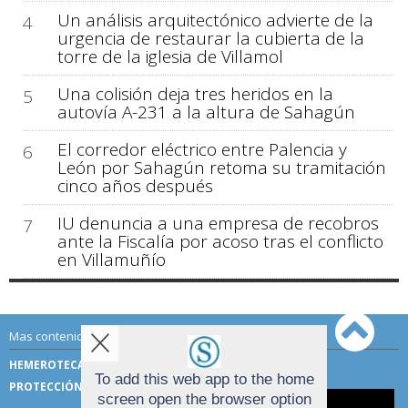
Un análisis arquitectónico advierte de la
4
urgencia de restaurar la cubierta de la
torre de la iglesia de Villamol
Una colisión deja tres heridos en la
5
autovía A-231 a la altura de Sahagún
El corredor eléctrico entre Palencia y
6
León por Sahagún retoma su tramitación
cinco años después
IU denuncia a una empresa de recobros
7
ante la Fiscalía por acoso tras el conflicto
en Villamuñío
Mas contenido de Sahagún Digital:
HEMEROTECA
TÉRMINOS DE USO
To add this web app to the home
PROTECCIÓN DE DATOS
screen open the browser option
Aviso sobre el Uso de cookies: