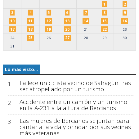
1
2
3
4
5
6
7
8
9
10
11
12
13
14
15
16
17
18
19
20
21
22
23
24
25
26
27
28
29
30
31
Lo más visto...
Fallece un ciclista vecino de Sahagún tras
1
ser atropellado por un turismo
Accidente entre un camión y un turismo
2
en la A-231 a la altura de Bercianos
Las mujeres de Bercianos se juntan para
3
cantar a la vida y brindar por sus vecinas
más veteranas