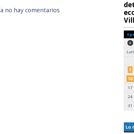
det
a no hay comentarios
ec
Vi
Ag
Lun
3
10
17
24
31
Lo 