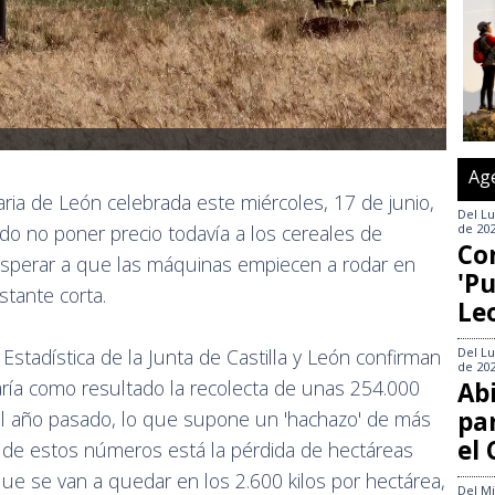
Ag
aria de León celebrada este miércoles, 17 de junio,
Del
Lu
de 20
ido no poner precio todavía a los cereales de
Co
 esperar a que las máquinas empiecen a rodar en
'Pu
tante corta.
Le
Del
Lu
Estadística de la Junta de Castilla y León confirman
de 20
ría como resultado la recolecta de unas 254.000
Abi
pa
del año pasado, lo que supone un 'hachazo' de más
el
s de estos números está la pérdida de hectáreas
e se van a quedar en los 2.600 kilos por hectárea,
Del
Mi