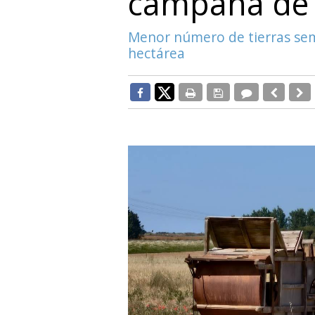
campaña de 
Menor número de tierras sem
hectárea