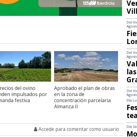
Ve
Vil
Del
Vi
Agost
Fie
Lo
Del
Vi
Agost
Va
las
Gr
recios del ovino
Aprobado el plan de obras
Del
Vi
nden impulsados por
en la zona de
Agost
manda festiva
concentración parcelaria
Día
Lu
Fes
Almanza II
te
Día
Sá
Accede para comentar como usuario
Mo