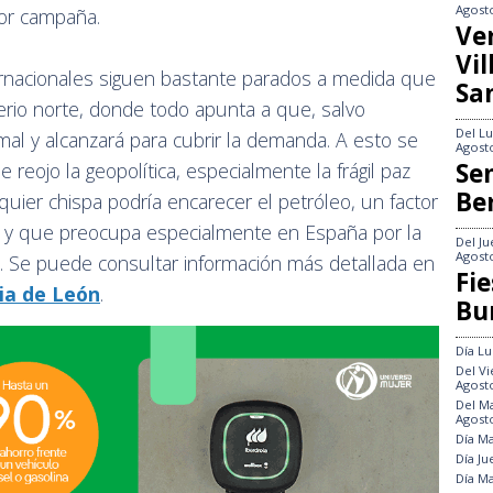
Agost
ior campaña.
Ve
Vi
ernacionales siguen bastante parados a medida que
Sa
erio norte, donde todo apunta a que, salvo
Del
Lu
mal y alcanzará para cubrir la demanda. A esto se
Agost
Se
 reojo la geopolítica, especialmente la frágil paz
Be
uier chispa podría encarecer el petróleo, un factor
es y que preocupa especialmente en España por la
Del
Ju
Agost
. Se puede consultar información más detallada en
Fie
ia de León
.
Bu
Día
Lu
Del
Vi
Agost
Del
Ma
Agost
Día
Ma
Día
Ju
Día
Ma