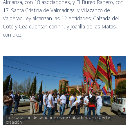
Almanza, con 18 asociaciones, y El Burgo Ranero, con
17. Santa Cristina de Valmadrigal y Villazanzo de
Valderaduey alcanzan las 12 entidades; Calzada del
Coto y Cea cuentan con 11; y Joarilla de las Matas,
con diez.
La asociación de pendoneros de Calzadilla, de reciente 
creación