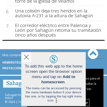
torre de la iglesia de Villamol
Una colisión deja tres heridos en la
6
autovía A-231 a la altura de Sahagún
El corredor eléctrico entre Palencia y
7
León por Sahagún retoma su tramitación
cinco años después
Mas contenido de Sahagún Digital:
HEMEROTECA
TÉRMINOS DE USO
To add this web app to the home
PROTECCIÓN DE DATOS
screen open the browser option
Aviso sobre el Uso de cookies:
menu and tap on
Add to
Utilizamos cookies nuestras y de terceros para el
homescreen
.
funcionamiento del digital. Puedes consultar la
The menu can be accessed by pressing
lista de cookies y como desconectarlas.
Ver
the menu hardware button if your device
nuestra Política de Privacidad y Cookies
Sahagún Digital |
Términos de uso
|
Protección de
has one, or by tapping the top right menu
datos
icon
.
© 2026 | Todos los derechos reservados
Aceptar Cookies
Personalizar