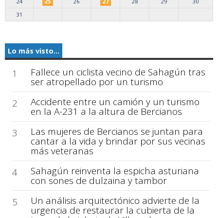
24
25
26
27
28
29
30
31
Lo más visto...
Fallece un ciclista vecino de Sahagún tras
1
ser atropellado por un turismo
Accidente entre un camión y un turismo
2
en la A-231 a la altura de Bercianos
Las mujeres de Bercianos se juntan para
3
cantar a la vida y brindar por sus vecinas
más veteranas
Sahagún reinventa la espicha asturiana
4
con sones de dulzaina y tambor
Un análisis arquitectónico advierte de la
5
urgencia de restaurar la cubierta de la