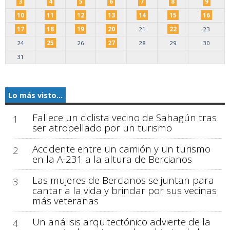
3
4
5
6
7
8
9
10
11
12
13
14
15
16
17
18
19
20
21
22
23
24
25
26
27
28
29
30
31
Lo más visto...
Fallece un ciclista vecino de Sahagún tras
1
ser atropellado por un turismo
Accidente entre un camión y un turismo
2
en la A-231 a la altura de Bercianos
Las mujeres de Bercianos se juntan para
3
cantar a la vida y brindar por sus vecinas
más veteranas
Un análisis arquitectónico advierte de la
4