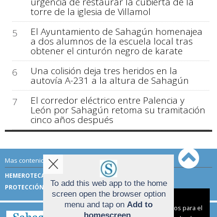
urgencia de restaurar la cubierta de la
torre de la iglesia de Villamol
El Ayuntamiento de Sahagún homenajea
5
a dos alumnos de la escuela local tras
obtener el cinturón negro de karate
Una colisión deja tres heridos en la
6
autovía A-231 a la altura de Sahagún
El corredor eléctrico entre Palencia y
7
León por Sahagún retoma su tramitación
cinco años después
Mas contenido de Sahagún Digital:
HEMEROTECA
TÉRMINOS DE USO
To add this web app to the home
PROTECCIÓN DE DATOS
screen open the browser option
Aviso sobre el Uso de cookies:
menu and tap on
Add to
Utilizamos cookies nuestras y de terceros para el
homescreen
.