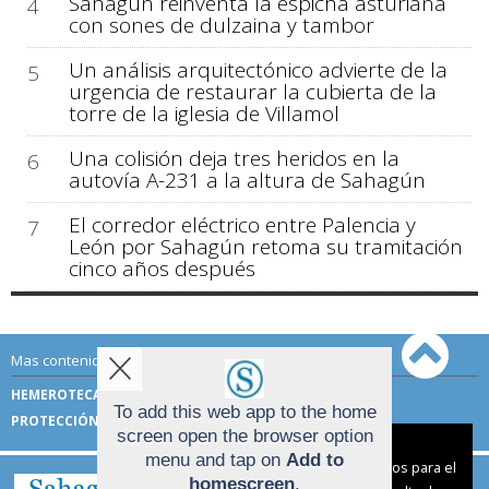
Sahagún reinventa la espicha asturiana
4
con sones de dulzaina y tambor
Un análisis arquitectónico advierte de la
5
urgencia de restaurar la cubierta de la
torre de la iglesia de Villamol
Una colisión deja tres heridos en la
6
autovía A-231 a la altura de Sahagún
El corredor eléctrico entre Palencia y
7
León por Sahagún retoma su tramitación
cinco años después
Mas contenido de Sahagún Digital:
HEMEROTECA
TÉRMINOS DE USO
To add this web app to the home
PROTECCIÓN DE DATOS
screen open the browser option
Aviso sobre el Uso de cookies:
menu and tap on
Add to
Utilizamos cookies nuestras y de terceros para el
homescreen
.