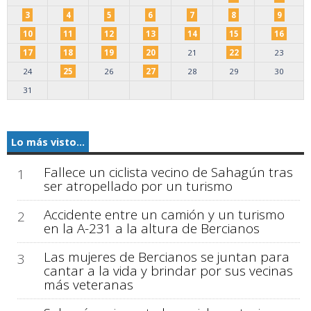
3
4
5
6
7
8
9
10
11
12
13
14
15
16
17
18
19
20
21
22
23
24
25
26
27
28
29
30
31
Lo más visto...
Fallece un ciclista vecino de Sahagún tras
1
ser atropellado por un turismo
Accidente entre un camión y un turismo
2
en la A-231 a la altura de Bercianos
Las mujeres de Bercianos se juntan para
3
cantar a la vida y brindar por sus vecinas
más veteranas