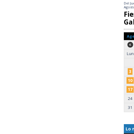
Del
Ju
Agost
Fie
Gal
Ag
Lun
3
10
17
24
31
Lo 