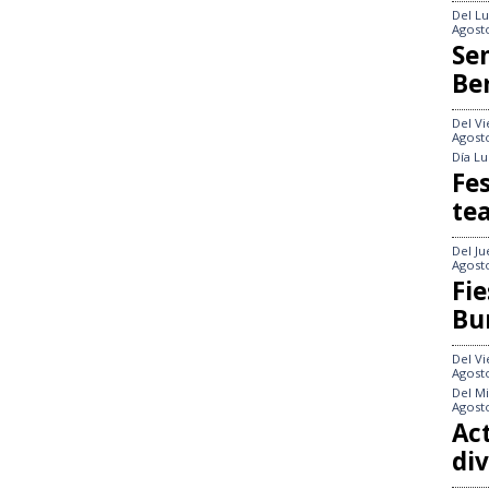
Del
Lu
Agost
Se
Be
Del
Vi
Agost
Día
Lu
Fes
te
Del
Ju
Agost
Fie
Bu
Del
Vi
Agost
Del
Mi
Agost
Act
div