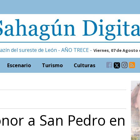
azín del sureste de León - AÑO TRECE -
Viernes, 07 de Agosto 
Escenario
Turismo
Culturas
onor a San Pedro en