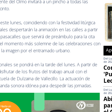
ente del Olmo invitará a un pincho a todas las
into.
ste lunes, coincidiendo con la festividad litúrgica
les despertarán la animación en las calles a partir
 pasacalles que servirá de preámbulo para la cita
ará el momento más solemne de las celebraciones con
Ag
de la imagen por el entramado urbano.
Del
Lu
de 20
ronales se pondrá en la tarde del lunes. A partir de
Co
isfrutar de los frutos del trabajo anual con el
'Pu
cuela de Dulzaina de Vallecillo. La actuación de
Le
anda sonora idónea para despedir las jornadas.
Del
Lu
de 20
Abi
pa
el