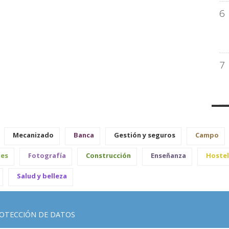
6
7
Mecanizado
Banca
Gestión y seguros
Campo
les
Fotografía
Construcción
Enseñanza
Hostel
Salud y belleza
OTECCIÓN DE DATOS