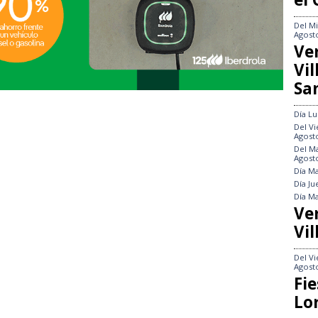
Del
Mi
Agost
Ve
Vi
Sa
Día
Lu
Del
Vi
Agost
Del
Ma
Agost
Día
Ma
Día
Ju
Día
Ma
Ve
Vil
Del
Vi
Agost
Fie
Lo