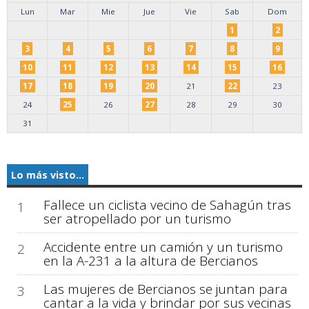
Lun
Mar
Mie
Jue
Vie
Sab
Dom
1
2
3
4
5
6
7
8
9
10
11
12
13
14
15
16
17
18
19
20
21
22
23
24
25
26
27
28
29
30
31
Lo más visto...
Fallece un ciclista vecino de Sahagún tras
1
ser atropellado por un turismo
Accidente entre un camión y un turismo
2
en la A-231 a la altura de Bercianos
Las mujeres de Bercianos se juntan para
3
cantar a la vida y brindar por sus vecinas