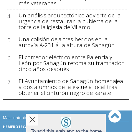
más veteranas
Un análisis arquitectónico advierte de la
4
urgencia de restaurar la cubierta de la
torre de la iglesia de Villamol
Una colisión deja tres heridos en la
5
autovía A-231 a la altura de Sahagún
El corredor eléctrico entre Palencia y
6
León por Sahagún retoma su tramitación
cinco años después
El Ayuntamiento de Sahagún homenajea
7
a dos alumnos de la escuela local tras
obtener el cinturón negro de karate
Mas contenido de Sahagún Digital:
HEMEROTECA
TÉRMINOS DE USO
To add this web app to the home