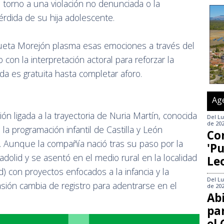
en torno a una violación no denunciada o la
érdida de su hija adolescente.
riqueta Morejón plasma esas emociones a través del
con la interpretación actoral para reforzar la
da es gratuita hasta completar aforo.
Ag
n ligada a la trayectoria de Nuria Martín, conocida
Del
Lu
de 20
a programación infantil de Castilla y León
Co
'. Aunque la compañía nació tras su paso por la
'Pu
dolid y se asentó en el medio rural en la localidad
Le
) con proyectos enfocados a la infancia y la
Del
Lu
asión cambia de registro para adentrarse en el
de 20
Abi
pa
el