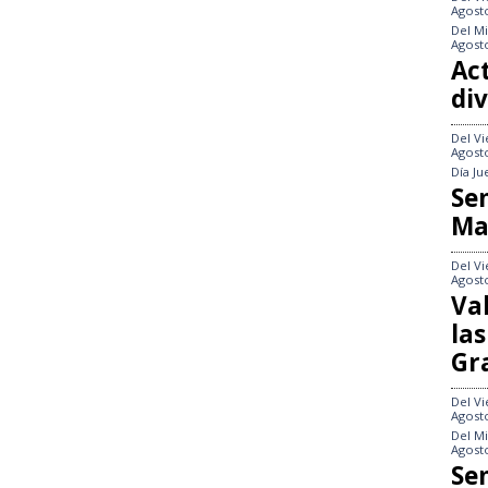
Agost
Del
Mi
Agost
Act
div
Del
Vi
Agost
Día
Ju
Se
Ma
Del
Vi
Agost
Va
las
Gr
Del
Vi
Agost
Del
Mi
Agost
Se