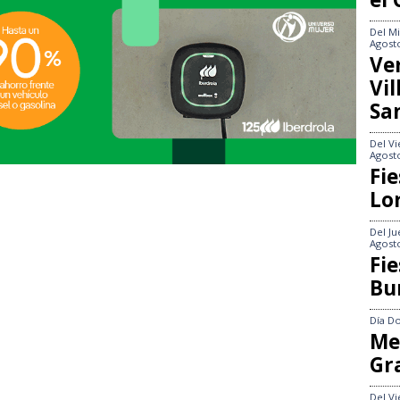
Del
Mi
Agost
Ve
Vi
Sa
Del
Vi
Agost
Fie
Lo
Del
Ju
Agost
Fie
Bu
Día
Do
Me
Gr
Del
Vi