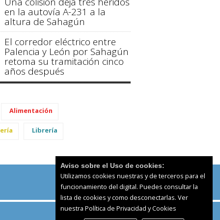
Una colisión deja tres heridos
en la autovía A-231 a la
altura de Sahagún
El corredor eléctrico entre
Palencia y León por Sahagún
retoma su tramitación cinco
años después
Alimentación
ería
Librería
Aviso sobre el Uso de cookies:
Utilizamos cookies nuestras y de terceros para el
funcionamiento del digital. Puedes consultar la
lista de cookies y como desconectarlas.
Ver
nuestra Política de Privacidad y Cookies