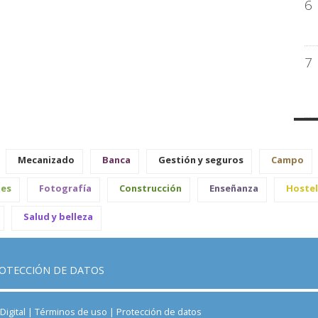
6
7
Mecanizado
Banca
Gestión y seguros
Campo
les
Fotografía
Construcción
Enseñanza
Hostel
Salud y belleza
OTECCIÓN DE DATOS
igital |
Términos de uso
|
Protección de datos