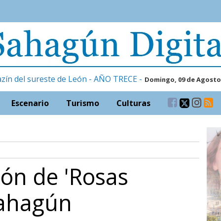
zín del sureste de León - AÑO TRECE -
Domingo, 09 de Agosto
Escenario
Turismo
Culturas
ón de 'Rosas
Sahagún