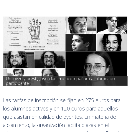
Un joven y prestigioso claustro acompañará al alumnado 
participante
Las tarifas de inscripción se fijan en 275 euros para
los alumnos activos y en 120 euros para aquellos
que asistan en calidad de oyentes. En materia de
alojamiento, la organización facilita plazas en el