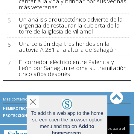
cantar a la vida y brindar por sus vecinas
más veteranas
Un análisis arquitectónico advierte de la
5
urgencia de restaurar la cubierta de la
torre de la iglesia de Villamol
Una colisión deja tres heridos en la
6
autovía A-231 a la altura de Sahagún
El corredor eléctrico entre Palencia y
7
León por Sahagún retoma su tramitación
cinco años después
Mas contenido de Sahagún Digital:
HEMEROTECA
TÉRMINOS DE USO
To add this web app to the home
PROTECCIÓN DE DATOS
screen open the browser option
Aviso sobre el Uso de cookies:
menu and tap on
Add to
Utilizamos cookies nuestras y de terceros para el
homescreen
.