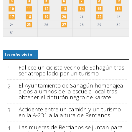
3
4
5
6
7
8
9
10
11
12
13
14
15
16
17
18
19
20
21
22
23
24
25
26
27
28
29
30
31
Lo más visto...
Fallece un ciclista vecino de Sahagún tras
1
ser atropellado por un turismo
El Ayuntamiento de Sahagún homenajea
2
a dos alumnos de la escuela local tras
obtener el cinturón negro de karate
Accidente entre un camión y un turismo
3
en la A-231 a la altura de Bercianos
Las mujeres de Bercianos se juntan para
4