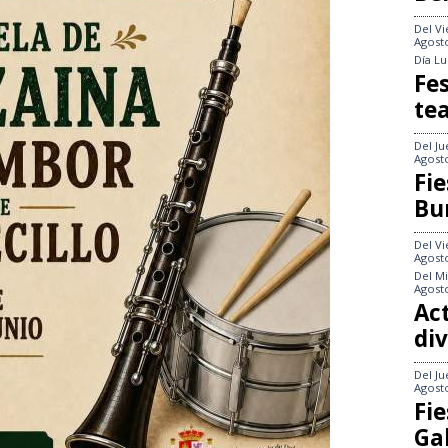
Del
Vi
Agost
Día
Lu
Fes
te
Del
Ju
Agost
Fie
Bu
Del
Vi
Agost
Del
Mi
Agost
Act
div
Del
Ju
Agost
Fie
Gal