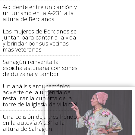
Accidente entre un camión y
un turismo en la A-231 a la
altura de Bercianos
Las mujeres de Bercianos se
juntan para cantar a la vida
y brindar por sus vecinas
más veteranas
Sahagún reinventa la
espicha asturiana con sones
de dulzaina y tambor
Un análisis arquitectónico
advierte de la urgencia de
restaurar la cubierta de la
torre de la iglesia de Villamol
Una colisión deja tres heridos
en la autovía A-231 a la
altura de Sahagún