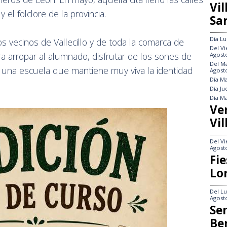
Vi
 el folclore de la provincia.
Sa
Día
Lu
os vecinos de Vallecillo y de toda la comarca de
Del
Vi
ra arropar al alumnado, disfrutar de los sones de
Agost
Del
Ma
e una escuela que mantiene muy viva la identidad
Agost
Día
Ma
Día
Ju
Día
Ma
Ve
Vil
Del
Vi
Agost
Fie
Lo
Del
Lu
Agost
Se
Be