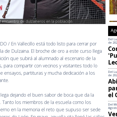
l encuentro de dulzaineros en la población
Ag
Del
Lu
de 20
En Vallecillo está todo listo para cerrar por
Co
la de Dulzaina. El broche de oro a este curso llega
'Pu
ición que subirá al alumnado al escenario de la
Le
s, para compartir con vecinos y visitantes todo lo
Del
Lu
 ensayos, partituras y mucha dedicación a los
de 20
ante.
Abi
pa
el
llega dejando el buen sabor de boca que da la
ho. Tanto los miembros de la escuela como los
Del
Mi
Agost
tierno en la memoria el reto que supuso ser sede
Ve
eros de León. En mayo, aquella cita llenó las calles