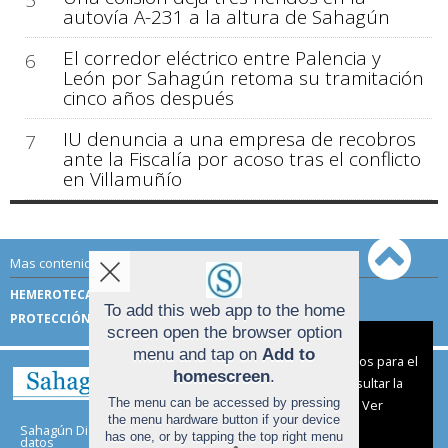
autovía A-231 a la altura de Sahagún
El corredor eléctrico entre Palencia y
6
León por Sahagún retoma su tramitación
cinco años después
IU denuncia a una empresa de recobros
7
ante la Fiscalía por acoso tras el conflicto
en Villamuñío
Mas contenido de Sahagún Digital:
HEMEROTECA
TÉRMINOS DE USO
To add this web app to the home
PROTECCIÓN DE DATOS
screen open the browser option
Aviso sobre el Uso de cookies:
menu and tap on
Add to
Utilizamos cookies nuestras y de terceros para el
homescreen
.
funcionamiento del digital. Puedes consultar la
The menu can be accessed by pressing
lista de cookies y como desconectarlas.
Ver
the menu hardware button if your device
nuestra Política de Privacidad y Cookies
Sahagún Digital |
Términos de uso
|
Protección de
has one, or by tapping the top right menu
datos