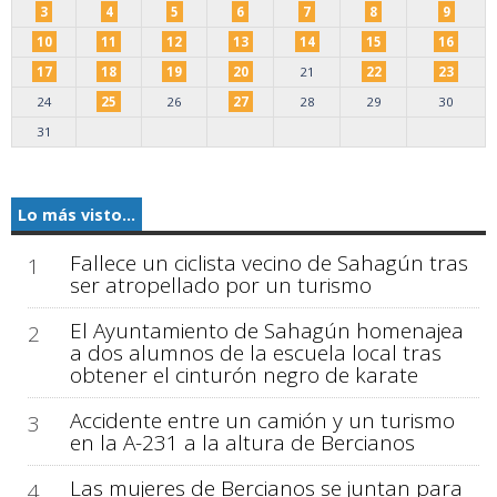
3
4
5
6
7
8
9
10
11
12
13
14
15
16
17
18
19
20
21
22
23
24
25
26
27
28
29
30
31
Lo más visto...
Fallece un ciclista vecino de Sahagún tras
1
ser atropellado por un turismo
El Ayuntamiento de Sahagún homenajea
2
a dos alumnos de la escuela local tras
obtener el cinturón negro de karate
Accidente entre un camión y un turismo
3
en la A-231 a la altura de Bercianos
Las mujeres de Bercianos se juntan para
4