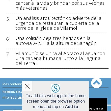
cantar a la vida y brindar por sus vecinas
más veteranas
Un análisis arquitectónico advierte de la
5
urgencia de restaurar la cubierta de la
torre de la iglesia de Villamol
Una colisión deja tres heridos en la
6
autovía A-231 a la altura de Sahagún
Villamuñío se unirá al Abrazo al Agua con
7
una cadena humana junto a la Laguna
del Terral
Mas contenido de Sahagún Digital:
HEMEROTECA
TÉRMINOS DE USO
To add this web app to the home
PROTECCIÓN DE DATOS
screen open the browser option
Aviso sobre el Uso de cookies:
menu and tap on
Add to
Utilizamos cookies nuestras y de terceros para el