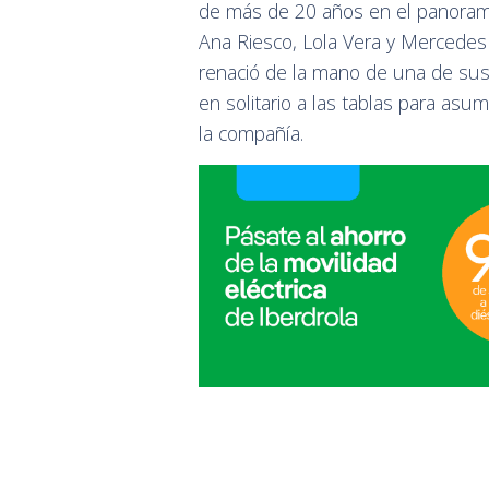
de más de 20 años en el panorama 
Ana Riesco, Lola Vera y Mercedes S
renació de la mano de una de sus
en solitario a las tablas para asu
la compañía.