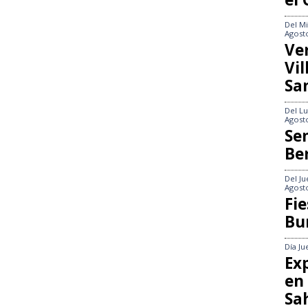
Del
Mi
Agost
Ve
Vi
Sa
Del
Lu
Agost
Se
Be
Del
Ju
Agost
Fie
Bu
Día
Ju
Exp
en
Sa