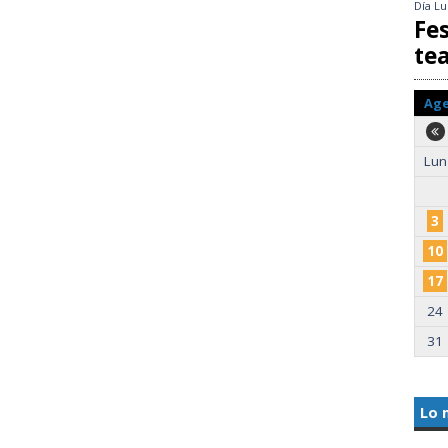
Día
Lu
Fes
te
Ag
Lun
3
10
17
24
31
Lo 