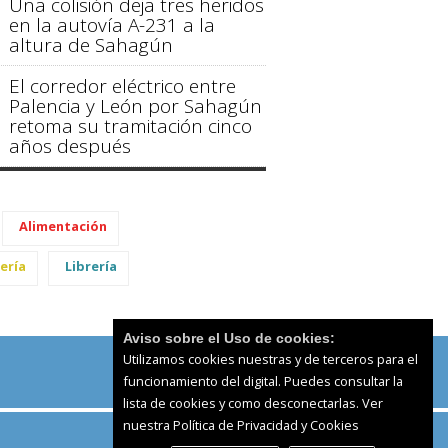
Una colisión deja tres heridos
en la autovía A-231 a la
altura de Sahagún
El corredor eléctrico entre
Palencia y León por Sahagún
retoma su tramitación cinco
años después
Alimentación
ería
Librería
Aviso sobre el Uso de cookies:
Utilizamos cookies nuestras y de terceros para el
funcionamiento del digital. Puedes consultar la
lista de cookies y como desconectarlas.
Ver
nuestra Política de Privacidad y Cookies