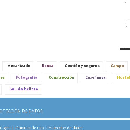
6
7
Mecanizado
Banca
Gestión y seguros
Campo
les
Fotografía
Construcción
Enseñanza
Hostel
Salud y belleza
OTECCIÓN DE DATOS
igital |
Términos de uso
|
Protección de datos