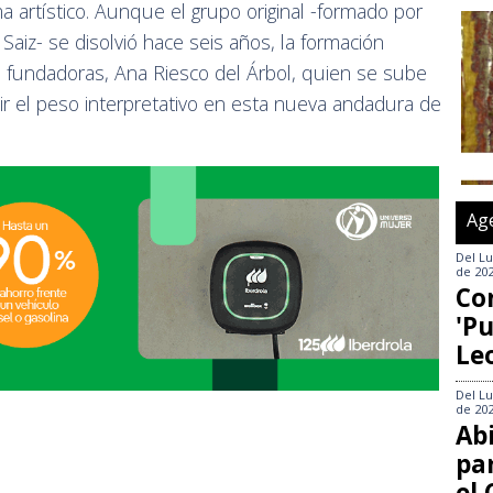
artístico. Aunque el grupo original -formado por
aiz- se disolvió hace seis años, la formación
 fundadoras, Ana Riesco del Árbol, quien se sube
mir el peso interpretativo en esta nueva andadura de
Ag
Del
Lu
de 20
Co
'Pu
Le
Del
Lu
de 20
Abi
pa
el