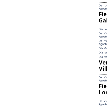
Del
Ju
Agost
Fie
Gal
Día
Lu
Del
Vi
Agost
Del
Ma
Agost
Día
Ma
Día
Ju
Día
Ma
Ve
Vil
Del
Vi
Agost
Fie
Lo
Del
Vi
Agost