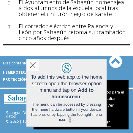
El Ayuntamiento de Sahagún homenajea
6
a dos alumnos de la escuela local tras
obtener el cinturón negro de karate
El corredor eléctrico entre Palencia y
7
León por Sahagún retoma su tramitación
cinco años después
Mas contenido de Sahagún Digital:
HEMEROTECA
TÉRMINOS DE USO
To add this web app to the home
PROTECCIÓN DE DATOS
screen open the browser option
Aviso sobre el Uso de cookies:
menu and tap on
Add to
Utilizamos cookies nuestras y de terceros para el
homescreen
.
funcionamiento del digital. Puedes consultar la
The menu can be accessed by pressing
lista de cookies y como desconectarlas.
Ver
the menu hardware button if your device
nuestra Política de Privacidad y Cookies
Sahagún Digital |
Términos de uso
|
Protección de
has one, or by tapping the top right menu
datos
icon
.
© 2026 | Todos los derechos reservados
Aceptar Cookies
Personalizar